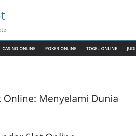
t
ate
CASINO ONLINE
POKER ONLINE
TOGEL ONLINE
JUD
t Online: Menyelami Dunia