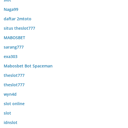
Naga99
daftar 2mtoto
situs theslot777
MABOSBET
sarang777
exa303
Mabosbet Bot Spaceman
theslot777
theslot777
wyn4d
slot online
slot
idnslot