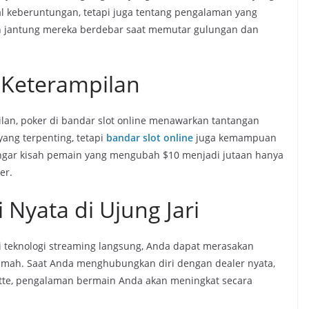
l keberuntungan, tetapi juga tentang pengalaman yang
 jantung mereka berdebar saat memutar gulungan dan
n Keterampilan
an, poker di bandar slot online menawarkan tantangan
ang terpenting, tetapi
bandar slot online
juga kemampuan
ar kisah pemain yang mengubah $10 menjadi jutaan hanya
er.
i Nyata di Ujung Jari
lui teknologi streaming langsung, Anda dapat merasakan
mah. Saat Anda menghubungkan diri dengan dealer nyata,
ette, pengalaman bermain Anda akan meningkat secara