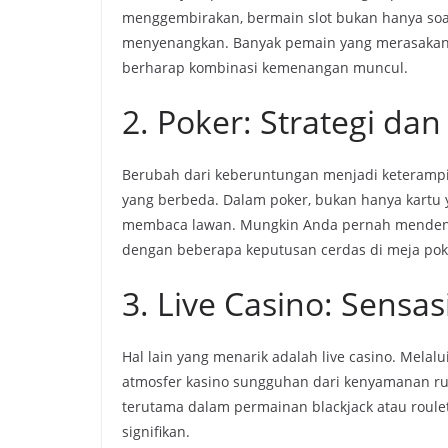
menggembirakan, bermain slot bukan hanya soa
menyenangkan. Banyak pemain yang merasakan
berharap kombinasi kemenangan muncul.
2. Poker: Strategi da
Berubah dari keberuntungan menjadi keterampil
yang berbeda. Dalam poker, bukan hanya kartu y
membaca lawan. Mungkin Anda pernah mendeng
dengan beberapa keputusan cerdas di meja pok
3. Live Casino: Sensas
Hal lain yang menarik adalah live casino. Mela
atmosfer kasino sungguhan dari kenyamanan ru
terutama dalam permainan blackjack atau roul
signifikan.