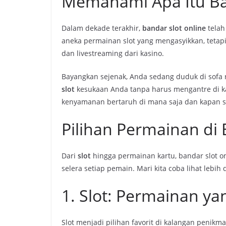
Memahami Apa Itu Ba
Dalam dekade terakhir,
bandar slot online
telah
aneka permainan slot yang mengasyikkan, tetapi
dan livestreaming dari kasino.
Bayangkan sejenak, Anda sedang duduk di sofa 
slot
kesukaan Anda tanpa harus mengantre di kasi
kenyamanan bertaruh di mana saja dan kapan s
Pilihan Permainan di 
Dari
slot
hingga permainan kartu, bandar slot 
selera setiap pemain. Mari kita coba lihat lebi
1. Slot: Permainan y
Slot menjadi pilihan favorit di kalangan penik