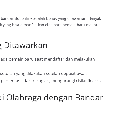
 bandar slot online adalah bonus yang ditawarkan. Banyak
k yang bisa dimanfaatkan oleh para pemain baru maupun
g Ditawarkan
ada pemain baru saat mendaftar dan melakukan
setoran yang dilakukan setelah deposit awal.
rsentase dari kerugian, mengurangi risiko finansial.
udi Olahraga dengan Bandar