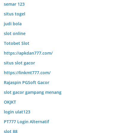
semar 123
situs togel
judi bola
slot online
Totobet Slot
https://apkdan777.com/
situs slot gacor
https://linkmt777.com/
Rajaspin PGSoft Gacor
slot gacor gampang menang
OKJKT
login ulat123
PT777 Login Alternatif
slot 88