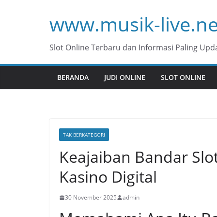
Skip
www.musik-live.ne
to
content
Slot Online Terbaru dan Informasi Paling Upd
BERANDA
JUDI ONLINE
SLOT ONLINE
TAK BERKATEGORI
Keajaiban Bandar Slo
Kasino Digital
30 November 2025
admin