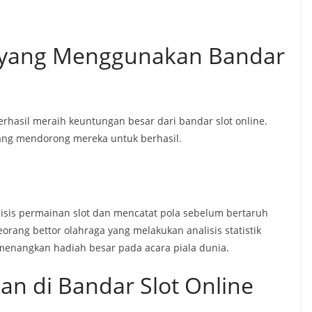
 yang Menggunakan Bandar
rhasil meraih keuntungan besar dari bandar slot online.
 yang mendorong mereka untuk berhasil.
isis permainan slot dan mencatat pola sebelum bertaruh
seorang bettor olahraga yang melakukan analisis statistik
nangkan hadiah besar pada acara piala dunia.
an di Bandar Slot Online