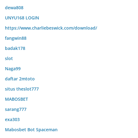
dewa808
UNYU168 LOGIN
https://www.charliebeswick.com/download/
fangwin88
badak178
slot
Naga99
daftar 2mtoto
situs theslot777
MABOSBET
sarang777
exa303
Mabosbet Bot Spaceman