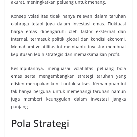
akurat, meningkatkan peluang untuk menang.
Konsep volatilitas tidak hanya relevan dalam taruhan
olahraga tetapi juga dalam investasi emas. Fluktuasi
harga emas dipengaruhi oleh faktor eksternal dan
internal, termasuk politik global dan kondisi ekonomi.
Memahami volatilitas ini membantu investor membuat
keputusan lebih strategis dan memaksimalkan profit.
Kesimpulannya, menguasai volatilitas peluang bola
emas serta mengembangkan strategi taruhan yang
efisien merupakan kunci untuk sukses. Kemampuan ini
tak hanya berguna untuk memenangi taruhan namun
juga memberi keunggulan dalam investasi jangka
panjang.
Pola Strategi