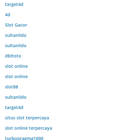
target4d
4d
Slot Gacor
sultanlido
sultanlido
dbltoto
slot online
slot online
slot88
sultanlido
target4d
situs slot terpercaya
slot online terpercaya
turbopragma1000