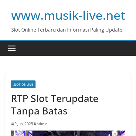
Skip
www.musik-live.net
to
content
Slot Online Terbaru dan Informasi Paling Update
SLOT ONLINE
RTP Slot Terupdate
Tanpa Batas
9 Juni 2025
admin