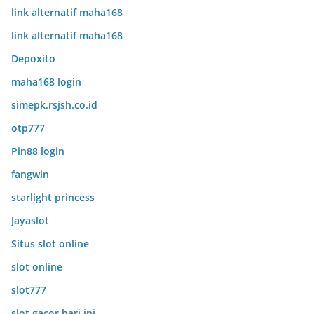
link alternatif maha168
link alternatif maha168
Depoxito
maha168 login
simepk.rsjsh.co.id
otp777
Pin88 login
fangwin
starlight princess
Jayaslot
Situs slot online
slot online
slot777
slot gacor hari ini