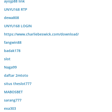
ayojp88 link
UNYU168 RTP
dewa808
UNYU168 LOGIN
https://www.charliebeswick.com/download/
fangwin88
badak178
slot
Naga99
daftar 2mtoto
situs theslot777
MABOSBET
sarang777
exa303