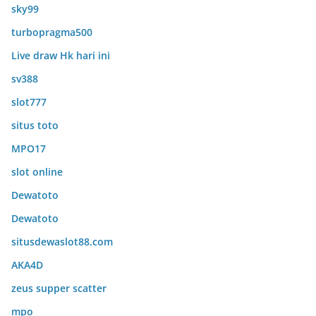
sky99
turbopragma500
Live draw Hk hari ini
sv388
slot777
situs toto
MPO17
slot online
Dewatoto
Dewatoto
situsdewaslot88.com
AKA4D
zeus supper scatter
mpo