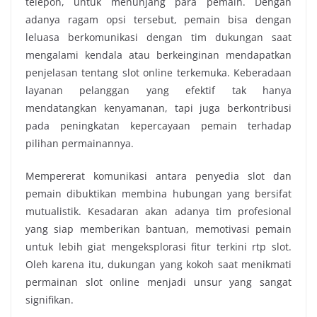
telepon, untuk menunjang para pemain. Dengan
adanya ragam opsi tersebut, pemain bisa dengan
leluasa berkomunikasi dengan tim dukungan saat
mengalami kendala atau berkeinginan mendapatkan
penjelasan tentang slot online terkemuka. Keberadaan
layanan pelanggan yang efektif tak hanya
mendatangkan kenyamanan, tapi juga berkontribusi
pada peningkatan kepercayaan pemain terhadap
pilihan permainannya.
Mempererat komunikasi antara penyedia slot dan
pemain dibuktikan membina hubungan yang bersifat
mutualistik. Kesadaran akan adanya tim profesional
yang siap memberikan bantuan, memotivasi pemain
untuk lebih giat mengeksplorasi fitur terkini rtp slot.
Oleh karena itu, dukungan yang kokoh saat menikmati
permainan slot online menjadi unsur yang sangat
signifikan.