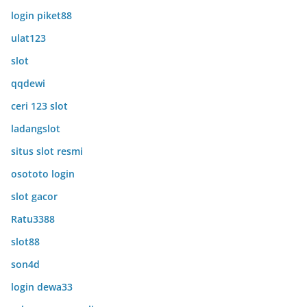
login piket88
ulat123
slot
qqdewi
ceri 123 slot
ladangslot
situs slot resmi
osototo login
slot gacor
Ratu3388
slot88
son4d
login dewa33