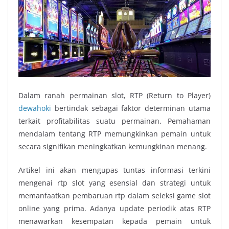
Dalam ranah permainan slot, RTP (Return to Player)
dewahoki
bertindak sebagai faktor determinan utama
terkait profitabilitas suatu permainan. Pemahaman
mendalam tentang RTP memungkinkan pemain untuk
secara signifikan meningkatkan kemungkinan menang.
Artikel ini akan mengupas tuntas informasi terkini
mengenai rtp slot yang esensial dan strategi untuk
memanfaatkan pembaruan rtp dalam seleksi game slot
online yang prima. Adanya update periodik atas RTP
menawarkan kesempatan kepada pemain untuk