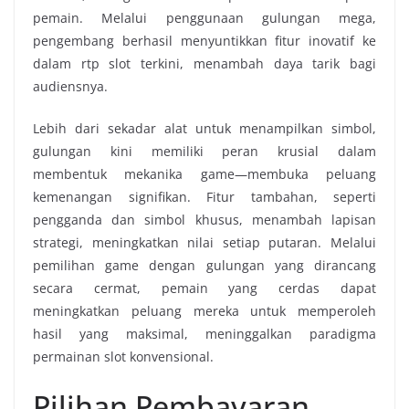
pemain. Melalui penggunaan gulungan mega,
pengembang berhasil menyuntikkan fitur inovatif ke
dalam rtp slot terkini, menambah daya tarik bagi
audiensnya.
Lebih dari sekadar alat untuk menampilkan simbol,
gulungan kini memiliki peran krusial dalam
membentuk mekanika game—membuka peluang
kemenangan signifikan. Fitur tambahan, seperti
pengganda dan simbol khusus, menambah lapisan
strategi, meningkatkan nilai setiap putaran. Melalui
pemilihan game dengan gulungan yang dirancang
secara cermat, pemain yang cerdas dapat
meningkatkan peluang mereka untuk memperoleh
hasil yang maksimal, meninggalkan paradigma
permainan slot konvensional.
Pilihan Pembayaran