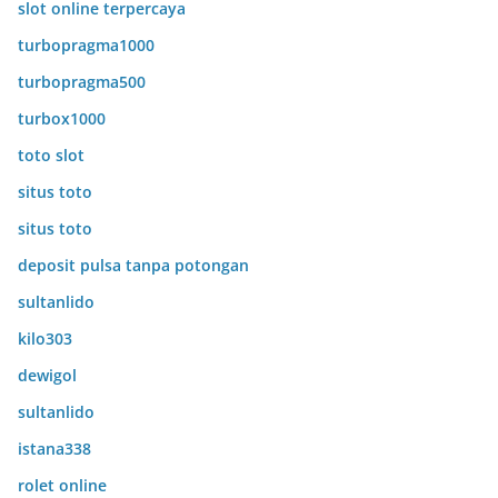
slot online terpercaya
turbopragma1000
turbopragma500
turbox1000
toto slot
situs toto
situs toto
deposit pulsa tanpa potongan
sultanlido
kilo303
dewigol
sultanlido
istana338
rolet online