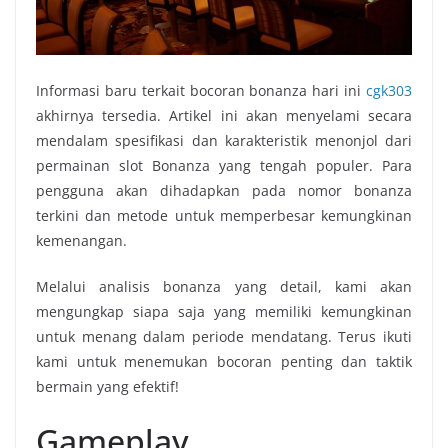
Informasi baru terkait bocoran bonanza hari ini
cgk303
akhirnya tersedia. Artikel ini akan menyelami secara
mendalam spesifikasi dan karakteristik menonjol dari
permainan slot Bonanza yang tengah populer. Para
pengguna akan dihadapkan pada nomor bonanza
terkini dan metode untuk memperbesar kemungkinan
kemenangan.
Melalui analisis bonanza yang detail, kami akan
mengungkap siapa saja yang memiliki kemungkinan
untuk menang dalam periode mendatang. Terus ikuti
kami untuk menemukan bocoran penting dan taktik
bermain yang efektif!
Gameplay