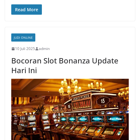
Read More
JUDI ONLINE
10 Juli 2025
admin
Bocoran Slot Bonanza Update
Hari Ini