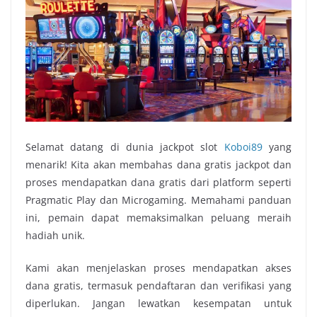
Selamat datang di dunia jackpot slot
Koboi89
yang
menarik! Kita akan membahas dana gratis jackpot dan
proses mendapatkan dana gratis dari platform seperti
Pragmatic Play dan Microgaming. Memahami panduan
ini, pemain dapat memaksimalkan peluang meraih
hadiah unik.
Kami akan menjelaskan proses mendapatkan akses
dana gratis, termasuk pendaftaran dan verifikasi yang
diperlukan. Jangan lewatkan kesempatan untuk