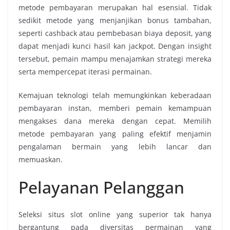
metode pembayaran merupakan hal esensial. Tidak
sedikit metode yang menjanjikan bonus tambahan,
seperti cashback atau pembebasan biaya deposit, yang
dapat menjadi kunci hasil kan jackpot. Dengan insight
tersebut, pemain mampu menajamkan strategi mereka
serta mempercepat iterasi permainan.
Kemajuan teknologi telah memungkinkan keberadaan
pembayaran instan, memberi pemain kemampuan
mengakses dana mereka dengan cepat. Memilih
metode pembayaran yang paling efektif menjamin
pengalaman bermain yang lebih lancar dan
memuaskan.
Pelayanan Pelanggan
Seleksi situs slot online yang superior tak hanya
bergantung pada diversitas permainan yang