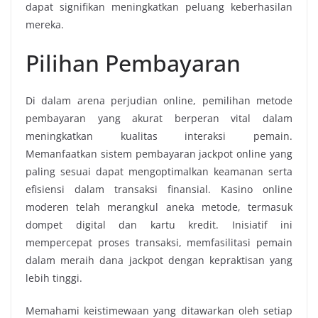
dapat signifikan meningkatkan peluang keberhasilan
mereka.
Pilihan Pembayaran
Di dalam arena perjudian online, pemilihan metode
pembayaran yang akurat berperan vital dalam
meningkatkan kualitas interaksi pemain.
Memanfaatkan sistem pembayaran jackpot online yang
paling sesuai dapat mengoptimalkan keamanan serta
efisiensi dalam transaksi finansial. Kasino online
moderen telah merangkul aneka metode, termasuk
dompet digital dan kartu kredit. Inisiatif ini
mempercepat proses transaksi, memfasilitasi pemain
dalam meraih dana jackpot dengan kepraktisan yang
lebih tinggi.
Memahami keistimewaan yang ditawarkan oleh setiap