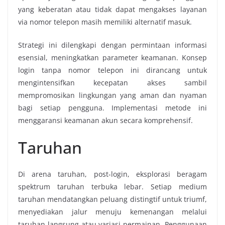
yang keberatan atau tidak dapat mengakses layanan
via nomor telepon masih memiliki alternatif masuk.
Strategi ini dilengkapi dengan permintaan informasi
esensial, meningkatkan parameter keamanan. Konsep
login tanpa nomor telepon ini dirancang untuk
mengintensifkan kecepatan akses sambil
mempromosikan lingkungan yang aman dan nyaman
bagi setiap pengguna. Implementasi metode ini
menggaransi keamanan akun secara komprehensif.
Taruhan
Di arena taruhan, post-login, eksplorasi beragam
spektrum taruhan terbuka lebar. Setiap medium
taruhan mendatangkan peluang distingtif untuk triumf,
menyediakan jalur menuju kemenangan melalui
taruhan langsung atau variasi permainan. Penggunaan