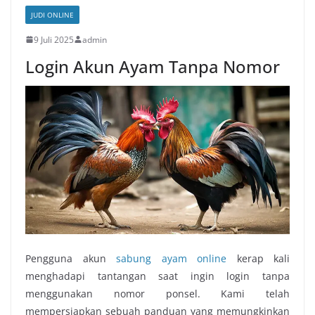
JUDI ONLINE
9 Juli 2025
admin
Login Akun Ayam Tanpa Nomor
Pengguna akun
sabung ayam online
kerap kali
menghadapi tantangan saat ingin login tanpa
menggunakan nomor ponsel. Kami telah
mempersiapkan sebuah panduan yang memungkinkan