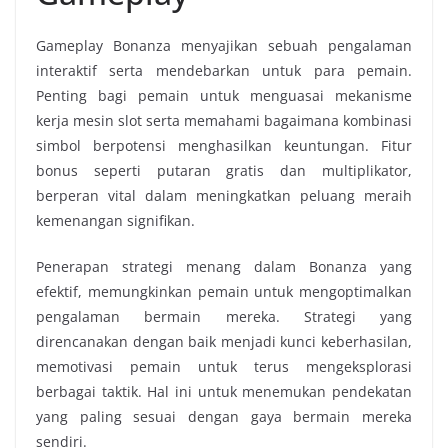
Gameplay Bonanza menyajikan sebuah pengalaman
interaktif serta mendebarkan untuk para pemain.
Penting bagi pemain untuk menguasai mekanisme
kerja mesin slot serta memahami bagaimana kombinasi
simbol berpotensi menghasilkan keuntungan. Fitur
bonus seperti putaran gratis dan multiplikator,
berperan vital dalam meningkatkan peluang meraih
kemenangan signifikan.
Penerapan strategi menang dalam Bonanza yang
efektif, memungkinkan pemain untuk mengoptimalkan
pengalaman bermain mereka. Strategi yang
direncanakan dengan baik menjadi kunci keberhasilan,
memotivasi pemain untuk terus mengeksplorasi
berbagai taktik. Hal ini untuk menemukan pendekatan
yang paling sesuai dengan gaya bermain mereka
sendiri.