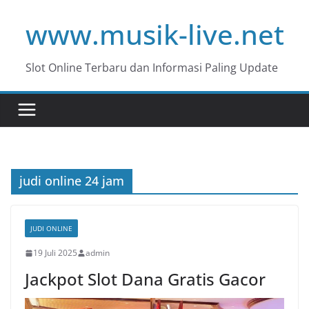
Skip
www.musik-live.net
to
content
Slot Online Terbaru dan Informasi Paling Update
judi online 24 jam
JUDI ONLINE
19 Juli 2025
admin
Jackpot Slot Dana Gratis Gacor