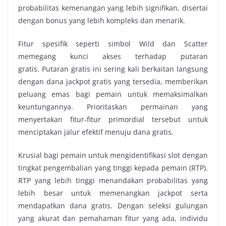
probabilitas kemenangan yang lebih signifikan, disertai
dengan bonus yang lebih kompleks dan menarik.
Fitur spesifik seperti simbol Wild dan Scatter
memegang kunci akses terhadap putaran
gratis. Putaran gratis ini sering kali berkaitan langsung
dengan dana jackpot gratis yang tersedia, memberikan
peluang emas bagi pemain untuk memaksimalkan
keuntungannya. Prioritaskan permainan yang
menyertakan fitur-fitur primordial tersebut untuk
menciptakan jalur efektif menuju dana gratis.
Krusial bagi pemain untuk mengidentifikasi slot dengan
tingkat pengembalian yang tinggi kepada pemain (RTP).
RTP yang lebih tinggi menandakan probabilitas yang
lebih besar untuk memenangkan jackpot serta
mendapatkan dana gratis. Dengan seleksi gulungan
yang akurat dan pemahaman fitur yang ada, individu