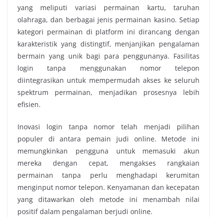
yang meliputi variasi permainan kartu, taruhan
olahraga, dan berbagai jenis permainan kasino. Setiap
kategori permainan di platform ini dirancang dengan
karakteristik yang distingtif, menjanjikan pengalaman
bermain yang unik bagi para penggunanya. Fasilitas
login tanpa menggunakan nomor telepon
diintegrasikan untuk mempermudah akses ke seluruh
spektrum permainan, menjadikan prosesnya lebih
efisien.
Inovasi login tanpa nomor telah menjadi pilihan
populer di antara pemain judi online. Metode ini
memungkinkan pengguna untuk memasuki akun
mereka dengan cepat, mengakses rangkaian
permainan tanpa perlu menghadapi kerumitan
menginput nomor telepon. Kenyamanan dan kecepatan
yang ditawarkan oleh metode ini menambah nilai
positif dalam pengalaman berjudi online.