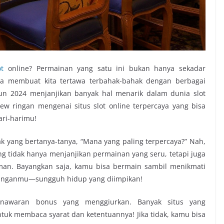
ot
online? Permainan yang satu ini bukan hanya sekadar
sa membuat kita tertawa terbahak-bahak dengan berbagai
hun 2024 menjanjikan banyak hal menarik dalam dunia slot
ew ringan mengenai situs slot online terpercaya yang bisa
ari-harimu!
yak yang bertanya-tanya, “Mana yang paling terpercaya?” Nah,
ang tidak hanya menjanjikan permainan yang seru, tetapi juga
n. Bayangkan saja, kamu bisa bermain sambil menikmati
ayanganmu—sungguh hidup yang diimpikan!
nawaran bonus yang menggiurkan. Banyak situs yang
tuk membaca syarat dan ketentuannya! Jika tidak, kamu bisa