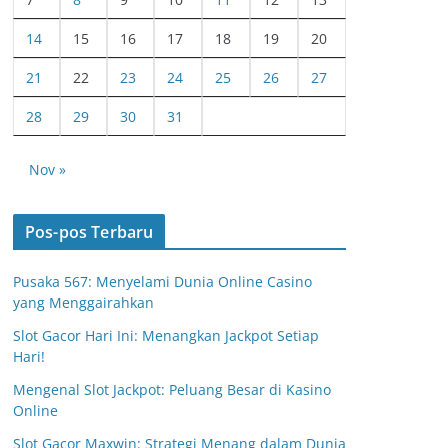
14
15
16
17
18
19
20
21
22
23
24
25
26
27
28
29
30
31
Nov »
Pos-pos Terbaru
Pusaka 567: Menyelami Dunia Online Casino
yang Menggairahkan
Slot Gacor Hari Ini: Menangkan Jackpot Setiap
Hari!
Mengenal Slot Jackpot: Peluang Besar di Kasino
Online
Slot Gacor Maxwin: Strategi Menang dalam Dunia