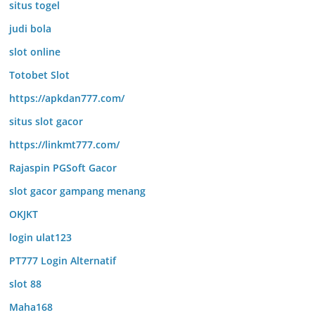
situs togel
judi bola
slot online
Totobet Slot
https://apkdan777.com/
situs slot gacor
https://linkmt777.com/
Rajaspin PGSoft Gacor
slot gacor gampang menang
OKJKT
login ulat123
PT777 Login Alternatif
slot 88
Maha168