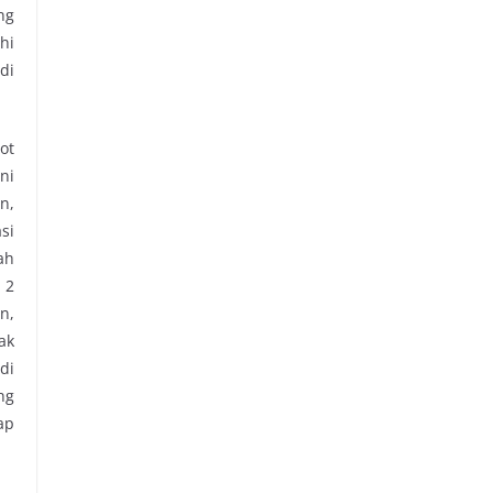
ng
hi
di
ot
ni
n,
si
ah
 2
n,
ak
di
ng
ap