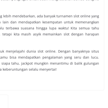
g lebih mendebarkan, ada banyak turnamen slot online yang
in lain dan mendapatkan kesempatan untuk memenangkan
lalu terbawa suasana hingga lupa waktu! Kita semua tahu
, tetapi kita masih asyik memainkan slot dengan harapan
uk menjelajahi dunia slot online. Dengan banyaknya situs
kamu bisa mendapatkan pengalaman yang seru dan lucu.
 siapa tahu, jackpot mungkin menantimu di balik gulungan
a keberuntungan selalu menyertai!