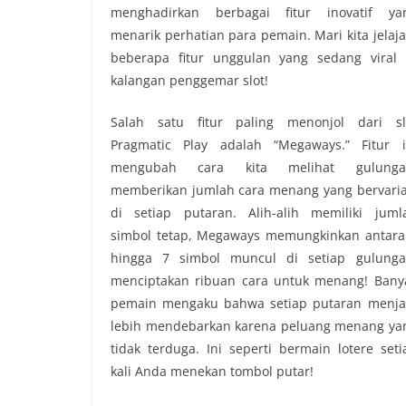
menghadirkan berbagai fitur inovatif ya
menarik perhatian para pemain. Mari kita jelaja
beberapa fitur unggulan yang sedang viral 
kalangan penggemar slot!
Salah satu fitur paling menonjol dari sl
Pragmatic Play adalah “Megaways.” Fitur i
mengubah cara kita melihat gulunga
memberikan jumlah cara menang yang bervaria
di setiap putaran. Alih-alih memiliki juml
simbol tetap, Megaways memungkinkan antara
hingga 7 simbol muncul di setiap gulunga
menciptakan ribuan cara untuk menang! Bany
pemain mengaku bahwa setiap putaran menja
lebih mendebarkan karena peluang menang ya
tidak terduga. Ini seperti bermain lotere seti
kali Anda menekan tombol putar!