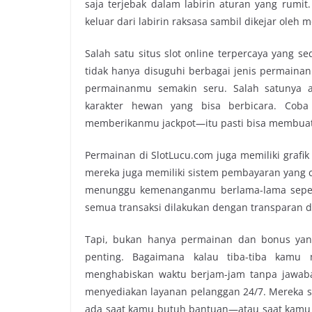
saja terjebak dalam labirin aturan yang rumit
keluar dari labirin raksasa sambil dikejar oleh m
Salah satu situs slot online terpercaya yang s
tidak hanya disuguhi berbagai jenis permainan 
permainanmu semakin seru. Salah satunya a
karakter hewan yang bisa berbicara. Coba
memberikanmu jackpot—itu pasti bisa membuat 
Permainan di SlotLucu.com juga memiliki grafi
mereka juga memiliki sistem pembayaran yang 
menunggu kemenanganmu berlama-lama seperti
semua transaksi dilakukan dengan transparan d
Tapi, bukan hanya permainan dan bonus yang
penting. Bagaimana kalau tiba-tiba kamu
menghabiskan waktu berjam-jam tanpa jawaban?
menyediakan layanan pelanggan 24/7. Mereka s
ada saat kamu butuh bantuan—atau saat kamu