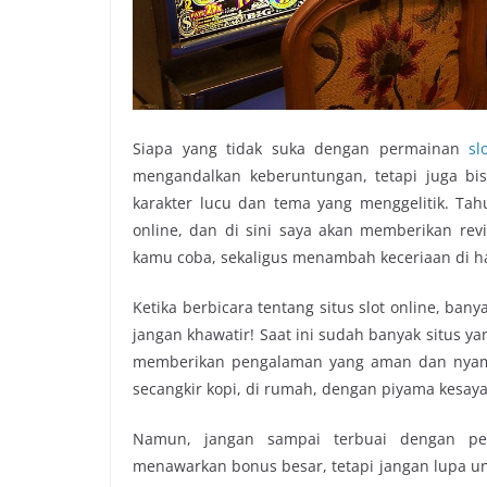
Siapa yang tidak suka dengan permainan
sl
mengandalkan keberuntungan, tetapi juga bi
karakter lucu dan tema yang menggelitik. Ta
online, dan di sini saya akan memberikan revi
kamu coba, sekaligus menambah keceriaan di h
Ketika berbicara tentang situs slot online, ban
jangan khawatir! Saat ini sudah banyak situs y
memberikan pengalaman yang aman dan nyama
secangkir kopi, di rumah, dengan piyama kes
Namun, jangan sampai terbuai dengan pe
menawarkan bonus besar, tetapi jangan lupa un