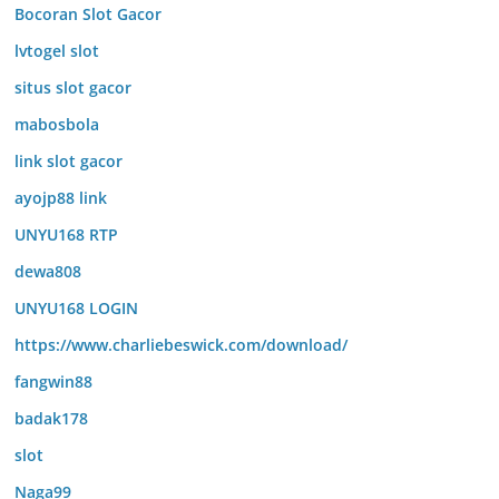
Bocoran Slot Gacor
lvtogel slot
situs slot gacor
mabosbola
link slot gacor
ayojp88 link
UNYU168 RTP
dewa808
UNYU168 LOGIN
https://www.charliebeswick.com/download/
fangwin88
badak178
slot
Naga99