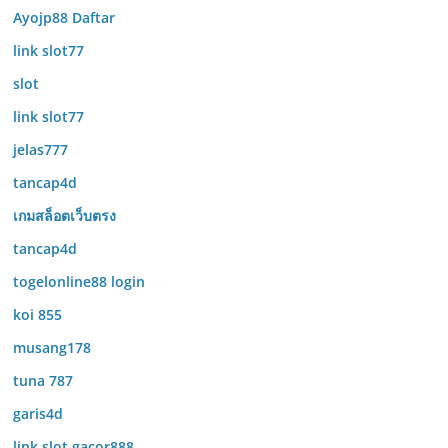
Ayojp88 Daftar
link slot77
slot
link slot77
jelas777
tancap4d
เกมสล็อตเว็บตรง
tancap4d
togelonline88 login
koi 855
musang178
tuna 787
garis4d
link slot gacor888