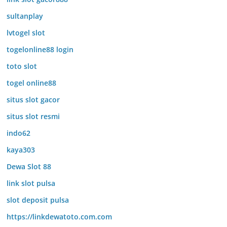
sultanplay
lvtogel slot
togelonline88 login
toto slot
togel online88
situs slot gacor
situs slot resmi
indo62
kaya303
Dewa Slot 88
link slot pulsa
slot deposit pulsa
https://linkdewatoto.com.com