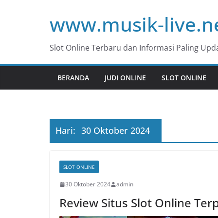
Skip
www.musik-live.n
to
content
Slot Online Terbaru dan Informasi Paling Upd
BERANDA
JUDI ONLINE
SLOT ONLINE
Hari:
30 Oktober 2024
SLOT ONLINE
30 Oktober 2024
admin
Review Situs Slot Online Te