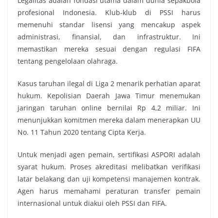
Legalitas adalah fondasi utama dalam dunia sepakbola
profesional Indonesia. Klub-klub di PSSI harus
memenuhi standar lisensi yang mencakup aspek
administrasi, finansial, dan infrastruktur. Ini
memastikan mereka sesuai dengan regulasi FIFA
tentang pengelolaan olahraga.
Kasus taruhan ilegal di Liga 2 menarik perhatian aparat
hukum. Kepolisian Daerah Jawa Timur menemukan
jaringan taruhan online bernilai Rp 4,2 miliar. Ini
menunjukkan komitmen mereka dalam menerapkan UU
No. 11 Tahun 2020 tentang Cipta Kerja.
Untuk menjadi agen pemain, sertifikasi ASPORI adalah
syarat hukum. Proses akreditasi melibatkan verifikasi
latar belakang dan uji kompetensi manajemen kontrak.
Agen harus memahami peraturan transfer pemain
internasional untuk diakui oleh PSSI dan FIFA.