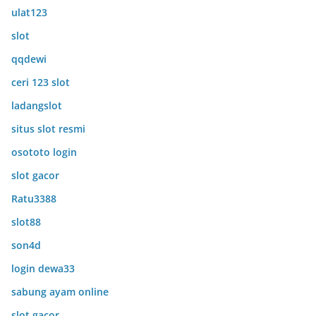
ulat123
slot
qqdewi
ceri 123 slot
ladangslot
situs slot resmi
osototo login
slot gacor
Ratu3388
slot88
son4d
login dewa33
sabung ayam online
slot gacor