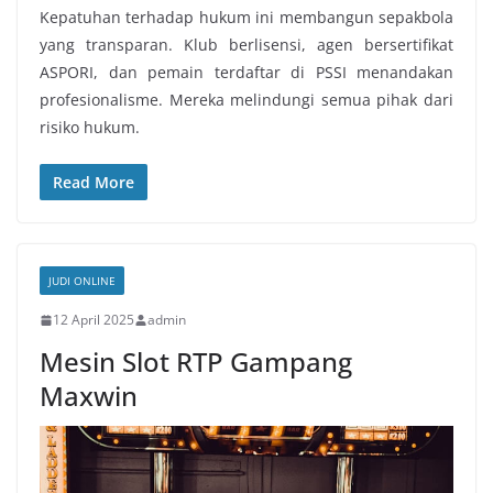
Kepatuhan terhadap hukum ini membangun sepakbola
yang transparan. Klub berlisensi, agen bersertifikat
ASPORI, dan pemain terdaftar di PSSI menandakan
profesionalisme. Mereka melindungi semua pihak dari
risiko hukum.
Read More
JUDI ONLINE
12 April 2025
admin
Mesin Slot RTP Gampang
Maxwin