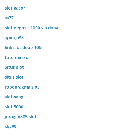
slot gacor
ss77
slot deposit 1000 via dana
apiraja88
link slot depo 10k
toto macau
Situs slot
situs slot
robopragma slot
slotwangi
slot 5000
juragan805 slot
sky99