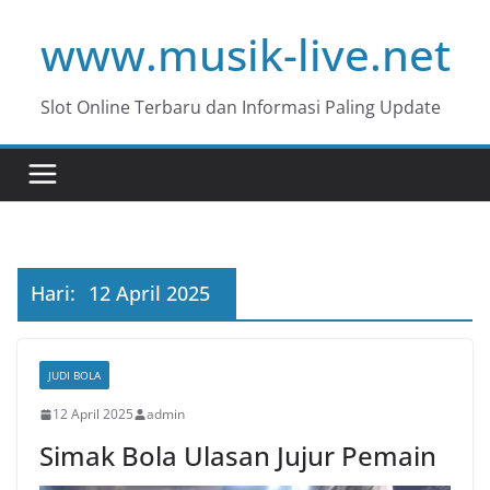
Skip
www.musik-live.net
to
content
Slot Online Terbaru dan Informasi Paling Update
Hari:
12 April 2025
JUDI BOLA
12 April 2025
admin
Simak Bola Ulasan Jujur Pemain