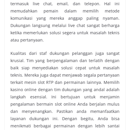
termasuk live chat, email, dan telepon. Hal ini
memudahkan pemain dalam memilih metode
komunikasi yang mereka anggap paling nyaman.
Dukungan langsung melalui live chat sangat berharga
ketika memerlukan solusi segera untuk masalah teknis
atau pertanyaan.
Kualitas dari staf dukungan pelanggan juga sangat
krusial. Tim yang berpengalaman dan terlatih dengan
baik siap menyediakan solusi cepat untuk masalah
teknis. Mereka juga dapat menjawab segala pertanyaan
terkait mesin slot RTP dan permainan lainnya. Memilih
kasino online dengan tim dukungan yang andal adalah
langkah esensial. Ini bertujuan untuk menjamin
pengalaman bermain slot online Anda berjalan mulus
dan menyenangkan. Pastikan anda memanfaatkan
layanan dukungan ini. Dengan begitu, Anda bisa
menikmati berbagai permainan dengan lebih santai