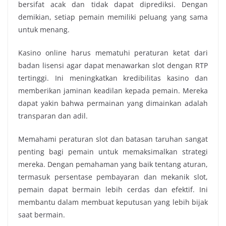
bersifat acak dan tidak dapat diprediksi. Dengan
demikian, setiap pemain memiliki peluang yang sama
untuk menang.
Kasino online harus mematuhi peraturan ketat dari
badan lisensi agar dapat menawarkan slot dengan RTP
tertinggi. Ini meningkatkan kredibilitas kasino dan
memberikan jaminan keadilan kepada pemain. Mereka
dapat yakin bahwa permainan yang dimainkan adalah
transparan dan adil.
Memahami peraturan slot dan batasan taruhan sangat
penting bagi pemain untuk memaksimalkan strategi
mereka. Dengan pemahaman yang baik tentang aturan,
termasuk persentase pembayaran dan mekanik slot,
pemain dapat bermain lebih cerdas dan efektif. Ini
membantu dalam membuat keputusan yang lebih bijak
saat bermain.