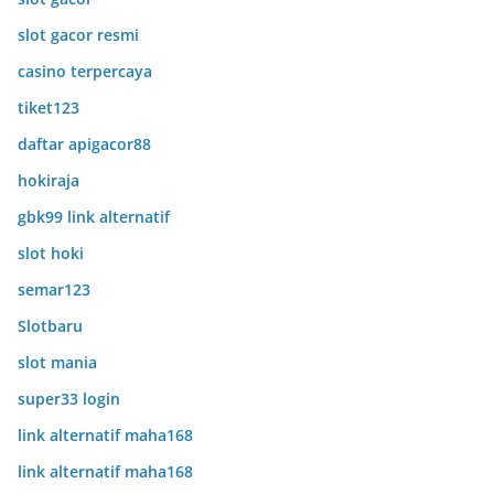
slot gacor resmi
casino terpercaya
tiket123
daftar apigacor88
hokiraja
gbk99 link alternatif
slot hoki
semar123
Slotbaru
slot mania
super33 login
link alternatif maha168
link alternatif maha168