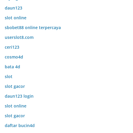
daun123
slot online
sbobet88 online terpercaya
userslot8.com
ceri123
cosmo4d
bata 4d
slot
slot gacor
daun123 login
slot online
slot gacor
daftar bucin4d