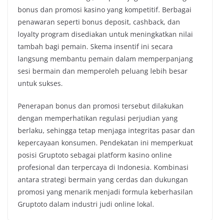
bonus dan promosi kasino yang kompetitif. Berbagai
penawaran seperti bonus deposit, cashback, dan
loyalty program disediakan untuk meningkatkan nilai
tambah bagi pemain. Skema insentif ini secara
langsung membantu pemain dalam memperpanjang
sesi bermain dan memperoleh peluang lebih besar
untuk sukses.
Penerapan bonus dan promosi tersebut dilakukan
dengan memperhatikan regulasi perjudian yang
berlaku, sehingga tetap menjaga integritas pasar dan
kepercayaan konsumen. Pendekatan ini memperkuat
posisi Gruptoto sebagai platform kasino online
profesional dan terpercaya di Indonesia. Kombinasi
antara strategi bermain yang cerdas dan dukungan
promosi yang menarik menjadi formula keberhasilan
Gruptoto dalam industri judi online lokal.