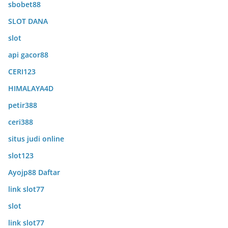
sbobet88
SLOT DANA
slot
api gacor88
CERI123
HIMALAYA4D
petir388
ceri388
situs judi online
slot123
Ayojp88 Daftar
link slot77
slot
link slot77