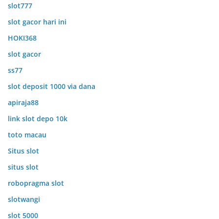
slot777
slot gacor hari ini
HOKI368
slot gacor
ss77
slot deposit 1000 via dana
apiraja88
link slot depo 10k
toto macau
Situs slot
situs slot
robopragma slot
slotwangi
slot 5000