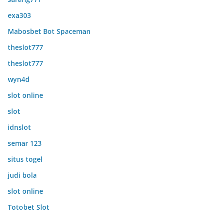
exa303
Mabosbet Bot Spaceman
theslot777
theslot777
wyn4d
slot online
slot
idnslot
semar 123
situs togel
judi bola
slot online
Totobet Slot