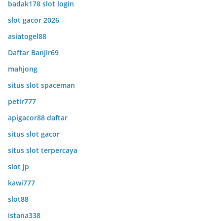
badak178 slot login
slot gacor 2026
asiatogel88
Daftar Banjir69
mahjong
situs slot spaceman
petir777
apigacor88 daftar
situs slot gacor
situs slot terpercaya
slot jp
kawi777
slot88
istana338