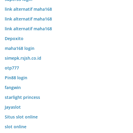
link alternatif maha168
link alternatif maha168
link alternatif maha168
Depoxito
maha168 login
simepk.rsjsh.co.id
otp777
Pin88 login
fangwin
starlight princess
Jayaslot
Situs slot online
slot online