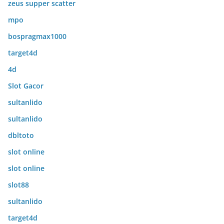
zeus supper scatter
mpo
bospragmax1000
target4d
4d
Slot Gacor
sultanlido
sultanlido
dbltoto
slot online
slot online
slot88
sultanlido
target4d