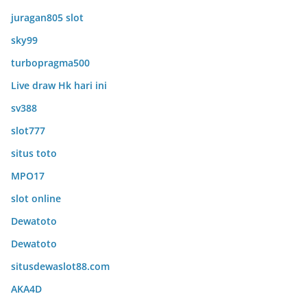
juragan805 slot
sky99
turbopragma500
Live draw Hk hari ini
sv388
slot777
situs toto
MPO17
slot online
Dewatoto
Dewatoto
situsdewaslot88.com
AKA4D