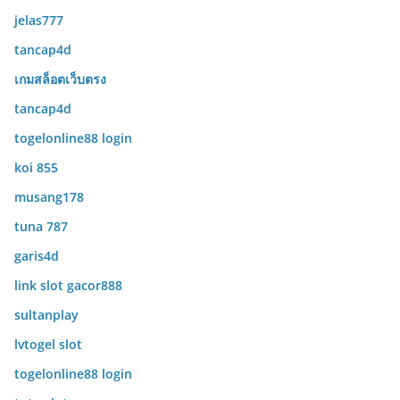
jelas777
tancap4d
เกมสล็อตเว็บตรง
tancap4d
togelonline88 login
koi 855
musang178
tuna 787
garis4d
link slot gacor888
sultanplay
lvtogel slot
togelonline88 login