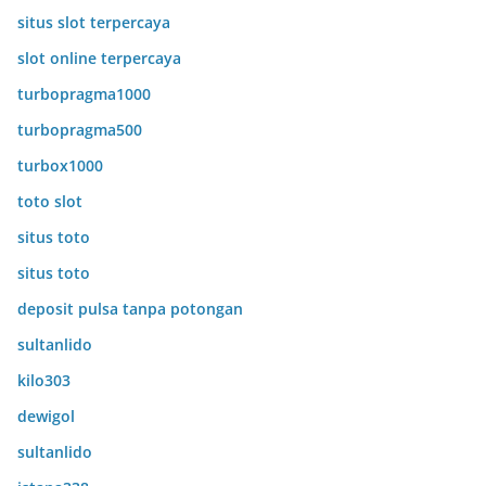
situs slot terpercaya
slot online terpercaya
turbopragma1000
turbopragma500
turbox1000
toto slot
situs toto
situs toto
deposit pulsa tanpa potongan
sultanlido
kilo303
dewigol
sultanlido