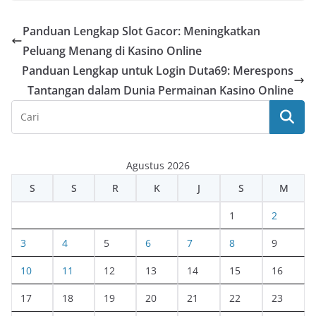
Panduan Lengkap Slot Gacor: Meningkatkan
Peluang Menang di Kasino Online
Panduan Lengkap untuk Login Duta69: Merespons
Tantangan dalam Dunia Permainan Kasino Online
Agustus 2026
S
S
R
K
J
S
M
1
2
3
4
5
6
7
8
9
10
11
12
13
14
15
16
17
18
19
20
21
22
23