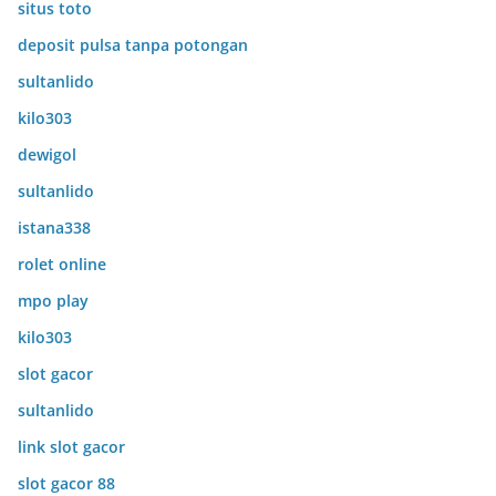
situs toto
deposit pulsa tanpa potongan
sultanlido
kilo303
dewigol
sultanlido
istana338
rolet online
mpo play
kilo303
slot gacor
sultanlido
link slot gacor
slot gacor 88