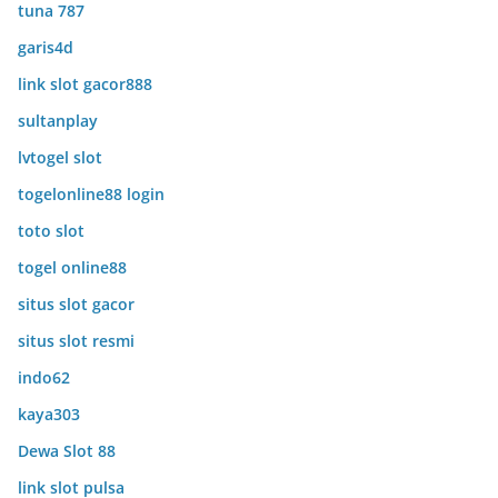
tuna 787
garis4d
link slot gacor888
sultanplay
lvtogel slot
togelonline88 login
toto slot
togel online88
situs slot gacor
situs slot resmi
indo62
kaya303
Dewa Slot 88
link slot pulsa