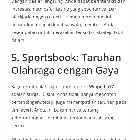
Dengan dealer langsung, Anda dapat berinteraksi dan
merasakan atmosfer kasino yang sebenarnya. Dari
blackjack hingga roulette, semua permainan ini
ditawarkan dengan kondisi nyata, memberi Anda
kesempatan untuk merasakan tensi dan strategi lebih
dalam.
5. Sportsbook: Taruhan
Olahraga dengan Gaya
Bagi pecinta olahraga, sportsbook di
Winpedia77
adalah surga. Di sini, Anda tidak hanya menonton
pertandingan, tetapi juga menempatkan taruhan pada
tim favorit Anda. Ini bukan hanya tentang
keberuntungan, tetapi juga tentang analisis yang
cermat.
Pilih tim favorit Anda dan tempatkan taruhan—ini bisa