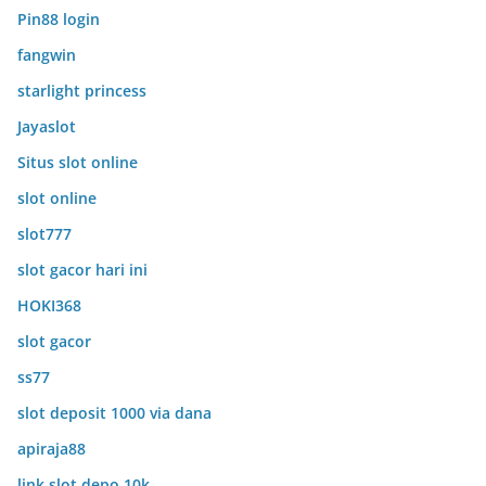
Pin88 login
fangwin
starlight princess
Jayaslot
Situs slot online
slot online
slot777
slot gacor hari ini
HOKI368
slot gacor
ss77
slot deposit 1000 via dana
apiraja88
link slot depo 10k