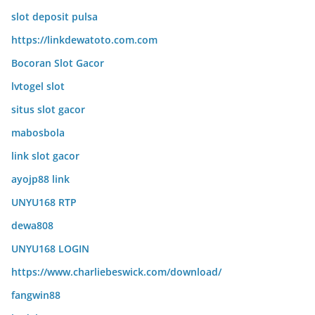
slot deposit pulsa
https://linkdewatoto.com.com
Bocoran Slot Gacor
lvtogel slot
situs slot gacor
mabosbola
link slot gacor
ayojp88 link
UNYU168 RTP
dewa808
UNYU168 LOGIN
https://www.charliebeswick.com/download/
fangwin88