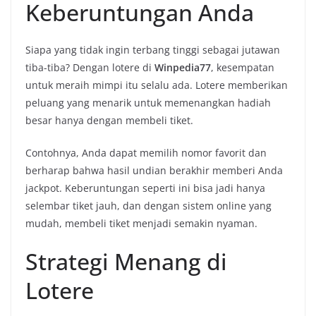
Keberuntungan Anda
Siapa yang tidak ingin terbang tinggi sebagai jutawan
tiba-tiba? Dengan lotere di
Winpedia77
, kesempatan
untuk meraih mimpi itu selalu ada. Lotere memberikan
peluang yang menarik untuk memenangkan hadiah
besar hanya dengan membeli tiket.
Contohnya, Anda dapat memilih nomor favorit dan
berharap bahwa hasil undian berakhir memberi Anda
jackpot. Keberuntungan seperti ini bisa jadi hanya
selembar tiket jauh, dan dengan sistem online yang
mudah, membeli tiket menjadi semakin nyaman.
Strategi Menang di
Lotere