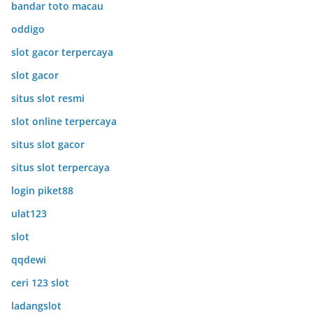
bandar toto macau
oddigo
slot gacor terpercaya
slot gacor
situs slot resmi
slot online terpercaya
situs slot gacor
situs slot terpercaya
login piket88
ulat123
slot
qqdewi
ceri 123 slot
ladangslot