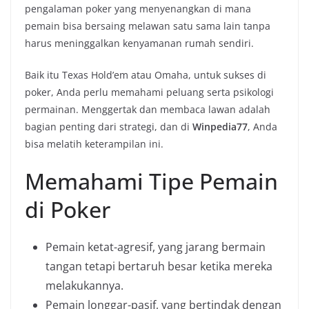
pengalaman poker yang menyenangkan di mana
pemain bisa bersaing melawan satu sama lain tanpa
harus meninggalkan kenyamanan rumah sendiri.
Baik itu Texas Hold’em atau Omaha, untuk sukses di
poker, Anda perlu memahami peluang serta psikologi
permainan. Menggertak dan membaca lawan adalah
bagian penting dari strategi, dan di
Winpedia77
, Anda
bisa melatih keterampilan ini.
Memahami Tipe Pemain
di Poker
Pemain ketat-agresif, yang jarang bermain
tangan tetapi bertaruh besar ketika mereka
melakukannya.
Pemain longgar-pasif, yang bertindak dengan