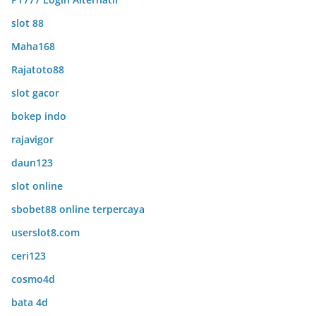
slot 88
Maha168
Rajatoto88
slot gacor
bokep indo
rajavigor
daun123
slot online
sbobet88 online terpercaya
userslot8.com
ceri123
cosmo4d
bata 4d