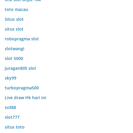
toto macau
Situs slot
situs slot
robopragma slot
slotwangi
slot 5000
juragan805 slot
sky99
turbopragma500
Live draw Hk hari ini
sv388
slot777
situs toto