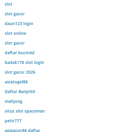
slot
slot gacor
daun123 login
slot online
slot gacor
daftar bucin4d
badak178 slot login
slot gacor 2026
asiatogel88
Daftar Banjir69
mahjong
situs slot spaceman
petir777
apigacor88 daftar