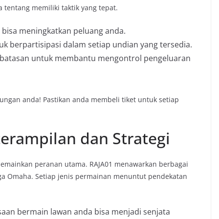
tentang memiliki taktik yang tepat.
tu bisa meningkatkan peluang anda.
uk berpartisipasi dalam setiap undian yang tersedia.
n batasan untuk membantu mengontrol pengeluaran
ungan anda! Pastikan anda membeli tiket untuk setiap
erampilan dan Strategi
 memainkan peranan utama. RAJA01 menawarkan berbagai
gga Omaha. Setiap jenis permainan menuntut pendekatan
saan bermain lawan anda bisa menjadi senjata