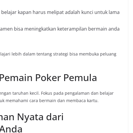
; belajar kapan harus melipat adalah kunci untuk lama
namen bisa meningkatkan keterampilan bermain anda
jari lebih dalam tentang strategi bisa membuka peluang
 Pemain Poker Pemula
dengan taruhan kecil. Fokus pada pengalaman dan belajar
untuk memahami cara bermain dan membaca kartu.
man Nyata dari
Anda