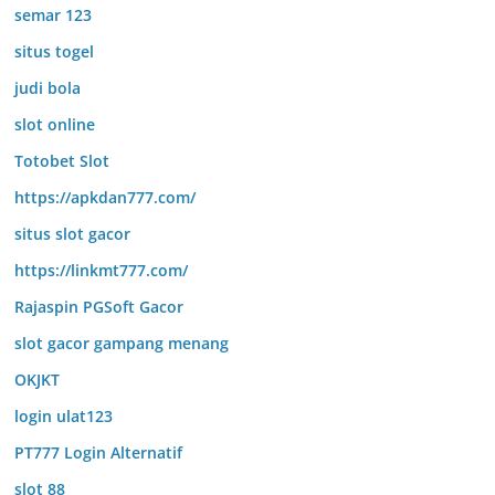
semar 123
situs togel
judi bola
slot online
Totobet Slot
https://apkdan777.com/
situs slot gacor
https://linkmt777.com/
Rajaspin PGSoft Gacor
slot gacor gampang menang
OKJKT
login ulat123
PT777 Login Alternatif
slot 88