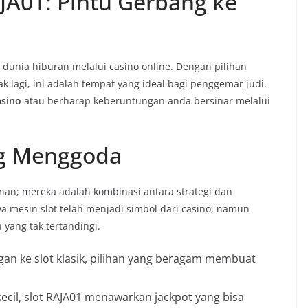
JA01: Pintu Gerbang ke
unia hiburan melalui casino online. Dengan pilihan
yak lagi, ini adalah tempat yang ideal bagi penggemar judi.
asino
atau berharap keberuntungan anda bersinar melalui
ng Menggoda
nan; mereka adalah kombinasi antara strategi dan
 mesin slot telah menjadi simbol dari casino, namun
ang tak tertandingi.
gan ke slot klasik, pilihan yang beragam membuat
ecil, slot RAJA01 menawarkan jackpot yang bisa