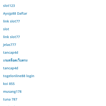
slot123
Ayojp88 Daftar
link slot77
slot
link slot77
jelas777
tancap4d
เกมสล็อตเว็บตรง
tancap4d
togelonline88 login
koi 855
musang178
tuna 787