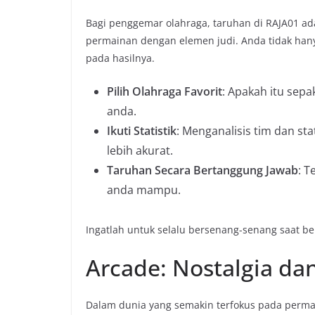
Bagi penggemar olahraga, taruhan di RAJA01 a
permainan dengan elemen judi. Anda tidak han
pada hasilnya.
Pilih Olahraga Favorit
: Apakah itu sepa
anda.
Ikuti Statistik
: Menganalisis tim dan st
lebih akurat.
Taruhan Secara Bertanggung Jawab
: T
anda mampu.
Ingatlah untuk selalu bersenang-senang saat be
Arcade: Nostalgia d
Dalam dunia yang semakin terfokus pada perm