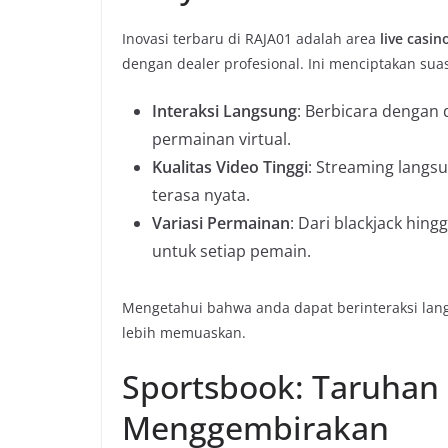
Inovasi terbaru di RAJA01 adalah area
live casin
dengan dealer profesional. Ini menciptakan s
Interaksi Langsung
: Berbicara dengan 
permainan virtual.
Kualitas Video Tinggi
: Streaming langs
terasa nyata.
Variasi Permainan
: Dari blackjack hin
untuk setiap pemain.
Mengetahui bahwa anda dapat berinteraksi la
lebih memuaskan.
Sportsbook: Taruhan
Menggembirakan