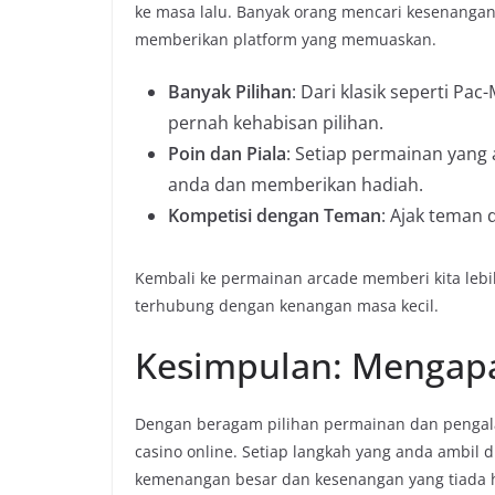
ke masa lalu. Banyak orang mencari kesenangan
memberikan platform yang memuaskan.
Banyak Pilihan
: Dari klasik seperti Pa
pernah kehabisan pilihan.
Poin dan Piala
: Setiap permainan yan
anda dan memberikan hadiah.
Kompetisi dengan Teman
: Ajak teman 
Kembali ke permainan arcade memberi kita lebi
terhubung dengan kenangan masa kecil.
Kesimpulan: Mengapa
Dengan beragam pilihan permainan dan pengal
casino online. Setiap langkah yang anda ambil 
kemenangan besar dan kesenangan yang tiada hent