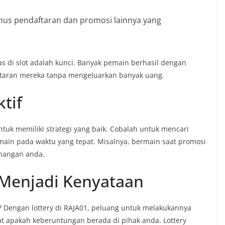
onus pendaftaran dan promosi lainnya yang
 di slot adalah kunci. Banyak pemain berhasil dengan
aran mereka tanpa mengeluarkan banyak uang.
ktif
uk memiliki strategi yang baik. Cobalah untuk mencari
ain pada waktu yang tepat. Misalnya, bermain saat promosi
nangan anda.
 Menjadi Kenyataan
a? Dengan lottery di RAJA01, peluang untuk melakukannya
t apakah keberuntungan berada di pihak anda. Lottery