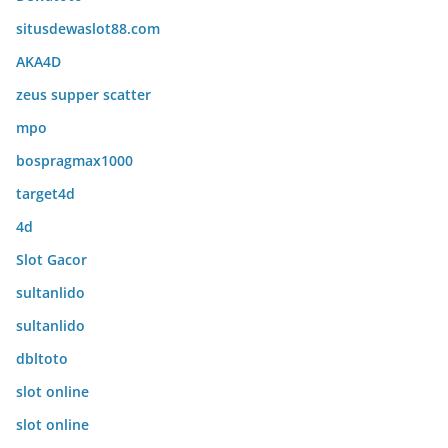
situsdewaslot88.com
AKA4D
zeus supper scatter
mpo
bospragmax1000
target4d
4d
Slot Gacor
sultanlido
sultanlido
dbltoto
slot online
slot online