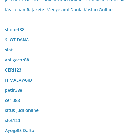
Keajaiban Rajakete: Menyelami Dunia Kasino Online
sbobet88
SLOT DANA
slot
api gacor88
CERI123
HIMALAYA4D
petir388
ceri388
situs judi online
slot123
Ayojp88 Daftar