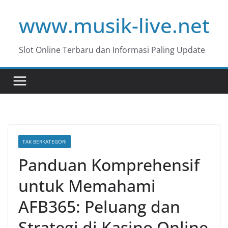
Skip
www.musik-live.net
to
content
Slot Online Terbaru dan Informasi Paling Update
TAK BERKATEGORI
Panduan Komprehensif
untuk Memahami
AFB365: Peluang dan
Strategi di Kasino Online