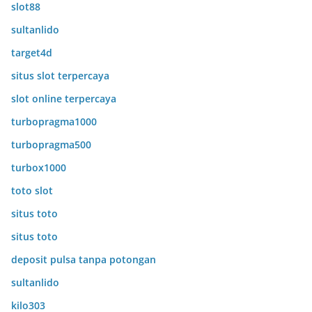
slot88
sultanlido
target4d
situs slot terpercaya
slot online terpercaya
turbopragma1000
turbopragma500
turbox1000
toto slot
situs toto
situs toto
deposit pulsa tanpa potongan
sultanlido
kilo303