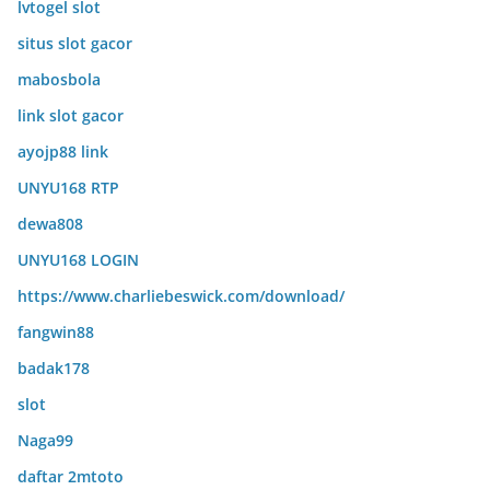
lvtogel slot
situs slot gacor
mabosbola
link slot gacor
ayojp88 link
UNYU168 RTP
dewa808
UNYU168 LOGIN
https://www.charliebeswick.com/download/
fangwin88
badak178
slot
Naga99
daftar 2mtoto