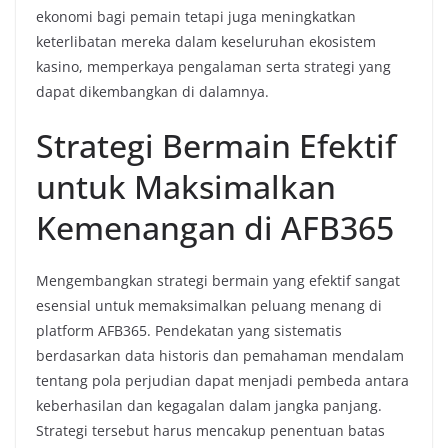
ekonomi bagi pemain tetapi juga meningkatkan
keterlibatan mereka dalam keseluruhan ekosistem
kasino, memperkaya pengalaman serta strategi yang
dapat dikembangkan di dalamnya.
Strategi Bermain Efektif
untuk Maksimalkan
Kemenangan di AFB365
Mengembangkan strategi bermain yang efektif sangat
esensial untuk memaksimalkan peluang menang di
platform AFB365. Pendekatan yang sistematis
berdasarkan data historis dan pemahaman mendalam
tentang pola perjudian dapat menjadi pembeda antara
keberhasilan dan kegagalan dalam jangka panjang.
Strategi tersebut harus mencakup penentuan batas