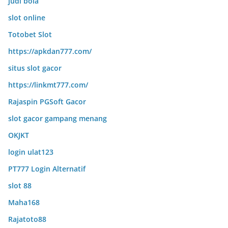
judi bola
slot online
Totobet Slot
https://apkdan777.com/
situs slot gacor
https://linkmt777.com/
Rajaspin PGSoft Gacor
slot gacor gampang menang
OKJKT
login ulat123
PT777 Login Alternatif
slot 88
Maha168
Rajatoto88