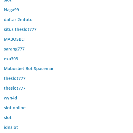
Naga99
daftar 2mtoto
situs theslot777
MABOSBET
sarang777
exa303
Mabosbet Bot Spaceman
theslot777
theslot777
wyn4d
slot online
slot
idnslot