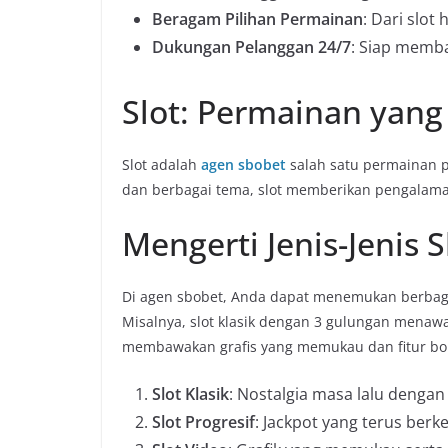
Beragam Pilihan Permainan
: Dari slot
Dukungan Pelanggan 24/7
: Siap memba
Slot: Permainan yan
Slot adalah
agen sbobet
salah satu permainan p
dan berbagai tema, slot memberikan pengalam
Mengerti Jenis-Jenis S
Di agen sbobet, Anda dapat menemukan berbagai
Misalnya, slot klasik dengan 3 gulungan menaw
membawakan grafis yang memukau dan fitur bo
Slot Klasik
: Nostalgia masa lalu dengan
Slot Progresif
: Jackpot yang terus ber