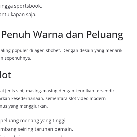
 hingga sportsbook.
ntu kapan saja.
g Penuh Warna dan Peluang
aling populer di agen sbobet. Dengan desain yang menarik
an sepenuhnya.
lot
 jenis slot, masing-masing dengan keunikan tersendiri.
arkan kesederhanaan, sementara slot video modern
nus yang menggiurkan.
 peluang menang yang tinggi.
kembang seiring taruhan pemain.