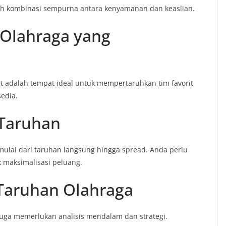
lah kombinasi sempurna antara kenyamanan dan keaslian.
 Olahraga yang
et adalah tempat ideal untuk mempertaruhkan tim favorit
sedia.
Taruhan
 mulai dari taruhan langsung hingga spread. Anda perlu
 maksimalisasi peluang.
i Taruhan Olahraga
juga memerlukan analisis mendalam dan strategi.