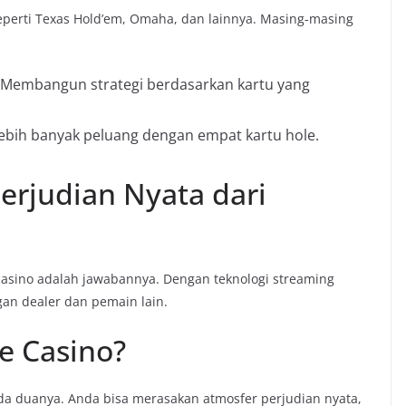
perti Texas Hold’em, Omaha, dan lainnya. Masing-masing
. Membangun strategi berdasarkan kartu yang
ebih banyak peluang dengan empat kartu hole.
Perjudian Nyata dari
e casino adalah jawabannya. Dengan teknologi streaming
gan dealer dan pemain lain.
e Casino?
 ada duanya. Anda bisa merasakan atmosfer perjudian nyata,