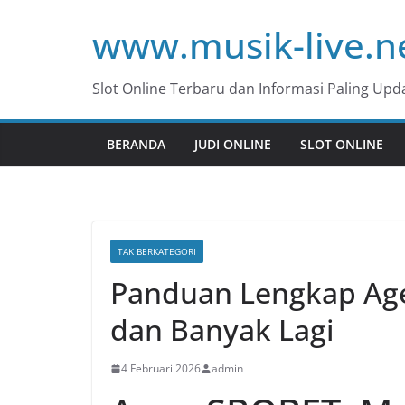
Skip
www.musik-live.n
to
content
Slot Online Terbaru dan Informasi Paling Upd
BERANDA
JUDI ONLINE
SLOT ONLINE
TAK BERKATEGORI
Panduan Lengkap Age
dan Banyak Lagi
4 Februari 2026
admin