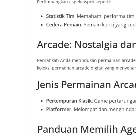
Pertimbangkan aspek-aspek seperti:
Statistik Tim
: Memahami performa tim 
Cedera Pemain
: Pemain kunci yang ce
Arcade: Nostalgia da
Pernahkah Anda merindukan permainan arcade d
koleksi permainan arcade digital yang menyena
Jenis Permainan Arca
Pertempuran Klasik
: Game pertarunga
Platformer
: Melompat dan menghindar
Panduan Memilih Ag