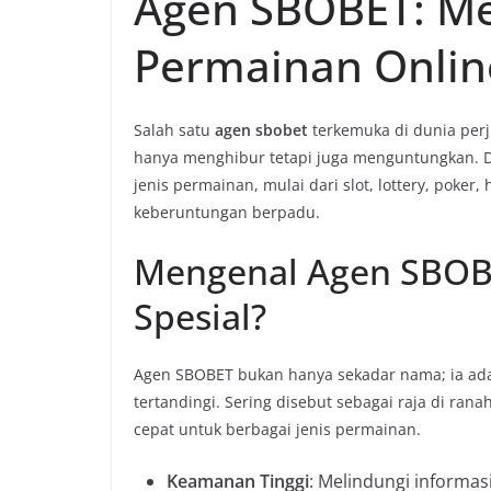
Agen SBOBET: M
Permainan Onlin
Salah satu
agen sbobet
terkemuka di dunia per
hanya menghibur tetapi juga menguntungkan. D
jenis permainan, mulai dari slot, lottery, poker,
keberuntungan berpadu.
Mengenal Agen SBOB
Spesial?
Agen SBOBET bukan hanya sekadar nama; ia ad
tertandingi. Sering disebut sebagai raja di ra
cepat untuk berbagai jenis permainan.
Keamanan Tinggi
: Melindungi informas