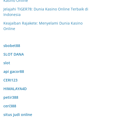
Kasino Online
Jelajahi TIGER78: Dunia Kasino Online Terbaik di
Indonesia
Keajaiban Rajakete: Menyelami Dunia Kasino
Online
sbobet88
SLOT DANA
slot
api gacor88
CERI123
HIMALAYA4D
petir388
ceri388
situs judi online