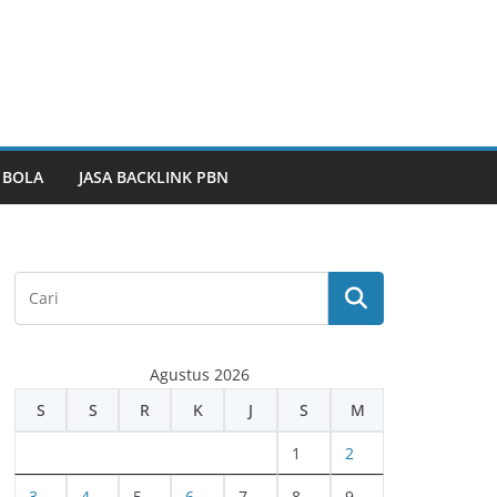
I BOLA
JASA BACKLINK PBN
Agustus 2026
S
S
R
K
J
S
M
1
2
3
4
5
6
7
8
9