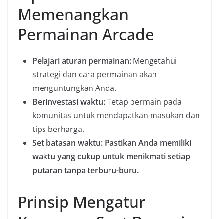
Memenangkan
Permainan Arcade
Pelajari aturan permainan:
Mengetahui
strategi dan cara permainan akan
menguntungkan Anda.
Berinvestasi waktu:
Tetap bermain pada
komunitas untuk mendapatkan masukan dan
tips berharga.
Set batasan waktu:
Pastikan Anda memiliki
waktu yang cukup untuk menikmati setiap
putaran tanpa terburu-buru.
Prinsip Mengatur