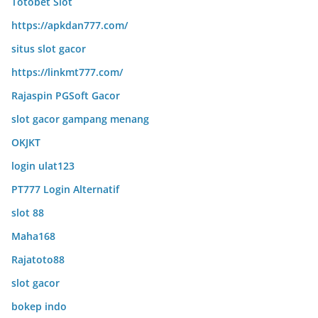
Totobet Slot
https://apkdan777.com/
situs slot gacor
https://linkmt777.com/
Rajaspin PGSoft Gacor
slot gacor gampang menang
OKJKT
login ulat123
PT777 Login Alternatif
slot 88
Maha168
Rajatoto88
slot gacor
bokep indo