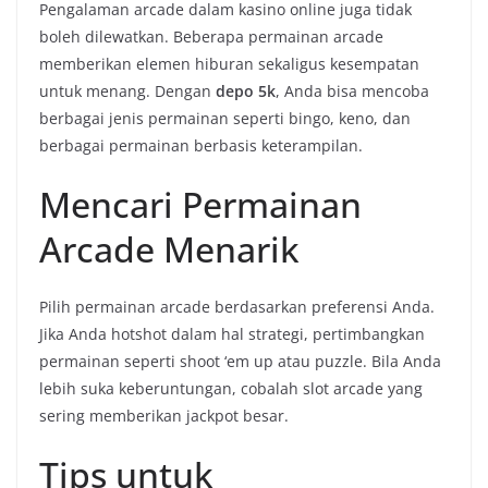
Pengalaman arcade dalam kasino online juga tidak
boleh dilewatkan. Beberapa permainan arcade
memberikan elemen hiburan sekaligus kesempatan
untuk menang. Dengan
depo 5k
, Anda bisa mencoba
berbagai jenis permainan seperti bingo, keno, dan
berbagai permainan berbasis keterampilan.
Mencari Permainan
Arcade Menarik
Pilih permainan arcade berdasarkan preferensi Anda.
Jika Anda hotshot dalam hal strategi, pertimbangkan
permainan seperti shoot ‘em up atau puzzle. Bila Anda
lebih suka keberuntungan, cobalah slot arcade yang
sering memberikan jackpot besar.
Tips untuk