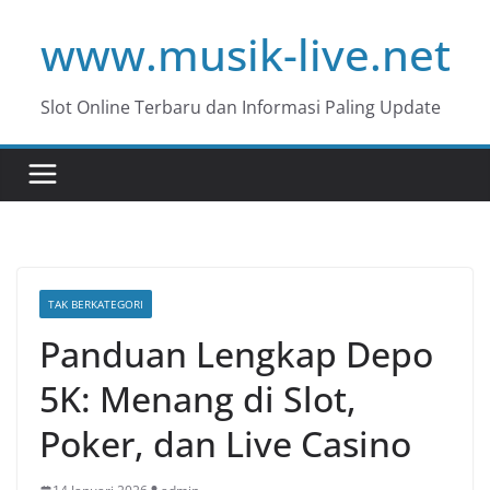
Skip
www.musik-live.net
to
content
Slot Online Terbaru dan Informasi Paling Update
TAK BERKATEGORI
Panduan Lengkap Depo
5K: Menang di Slot,
Poker, dan Live Casino