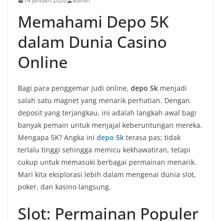
14 Januari 2026
admin
Memahami Depo 5K
dalam Dunia Casino
Online
Bagi para penggemar judi online,
depo 5k
menjadi
salah satu magnet yang menarik perhatian. Dengan
deposit yang terjangkau, ini adalah langkah awal bagi
banyak pemain untuk menjajal keberuntungan mereka.
Mengapa 5K? Angka ini
depo 5k
terasa pas; tidak
terlalu tinggi sehingga memicu kekhawatiran, tetapi
cukup untuk memasuki berbagai permainan menarik.
Mari kita eksplorasi lebih dalam mengenai dunia slot,
poker, dan kasino langsung.
Slot: Permainan Populer