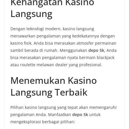
Kehangatan Kasino
Langsung
Dengan teknologi modern, kasino langsung
menawarkan pengalaman yang kedekatannya dengan
kasino fisik. Anda bisa merasakan atmosfer permainan
sambil berada di rumah. Menggunakan
depo 5k
, Anda
bisa merasakan pengalaman nyata bermain blackjack
atau roulette melawan dealer yang profesional.
Menemukan Kasino
Langsung Terbaik
Pilihan kasino langsung yang tepat akan memengaruhi
pengalaman Anda. Manfaatkan
depo 5k
untuk
mengeksplorasi berbagai pilihan: