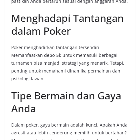
pastikan Anda bertaruh sesuai dengan anggaran Anda.
Menghadapi Tantangan
dalam Poker
Poker menghadirkan tantangan tersendiri.
Memanfaatkan
depo 5k
untuk memasuki berbagai
turnamen bisa menjadi strategi yang menarik. Tetapi,
penting untuk memahami dinamika permainan dan
psikologi lawan.
Tipe Bermain dan Gaya
Anda
Dalam poker, gaya bermain adalah kunci. Apakah Anda
agresif atau lebih cenderung memilih untuk bertahan?