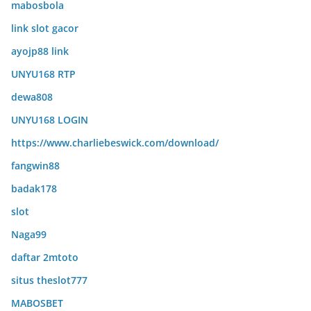
mabosbola
link slot gacor
ayojp88 link
UNYU168 RTP
dewa808
UNYU168 LOGIN
https://www.charliebeswick.com/download/
fangwin88
badak178
slot
Naga99
daftar 2mtoto
situs theslot777
MABOSBET