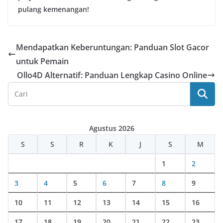
pulang kemenangan!
Mendapatkan Keberuntungan: Panduan Slot Gacor
untuk Pemain
Ollo4D Alternatif: Panduan Lengkap Casino Online
Agustus 2026
S
S
R
K
J
S
M
1
2
3
4
5
6
7
8
9
10
11
12
13
14
15
16
17
18
19
20
21
22
23