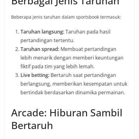
Berbagai Jenis Taruhan
Beberapa jenis taruhan dalam sportsbook termasuk:
Taruhan langsung:
Taruhan pada hasil
pertandingan tertentu.
Taruhan spread:
Membuat pertandingan
lebih menarik dengan memberi keuntungan
fiktif pada tim yang lebih lemah.
Live betting:
Bertaruh saat pertandingan
berlangsung, memberikan kesempatan untuk
bertindak berdasarkan dinamika permainan.
Arcade: Hiburan Sambil
Bertaruh