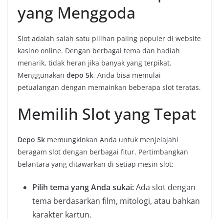
yang Menggoda
Slot adalah salah satu pilihan paling populer di website
kasino online. Dengan berbagai tema dan hadiah
menarik, tidak heran jika banyak yang terpikat.
Menggunakan
depo 5k
, Anda bisa memulai
petualangan dengan memainkan beberapa slot teratas.
Memilih Slot yang Tepat
Depo 5k
memungkinkan Anda untuk menjelajahi
beragam slot dengan berbagai fitur. Pertimbangkan
belantara yang ditawarkan di setiap mesin slot:
Pilih tema yang Anda sukai:
Ada slot dengan
tema berdasarkan film, mitologi, atau bahkan
karakter kartun.