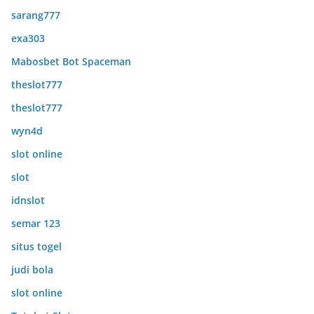
sarang777
exa303
Mabosbet Bot Spaceman
theslot777
theslot777
wyn4d
slot online
slot
idnslot
semar 123
situs togel
judi bola
slot online