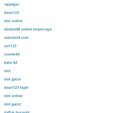
rajavigor
daun123
slot online
sbobet88 online terpercaya
userslot8.com
ceri123
cosmo4d
bata 4d
slot
slot gacor
daun123 login
slot online
slot gacor
daftar bucin4d