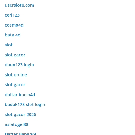
userslot8.com
ceri123
cosmo4d
bata 4d
slot
slot gacor
daun123 login
slot online
slot gacor
daftar bucin4d
badak178 slot login
slot gacor 2026
asiatogel88
Daftar Banjir69