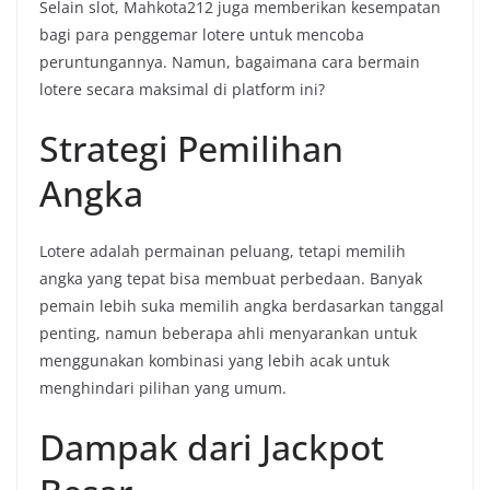
Selain slot, Mahkota212 juga memberikan kesempatan
bagi para penggemar lotere untuk mencoba
peruntungannya. Namun, bagaimana cara bermain
lotere secara maksimal di platform ini?
Strategi Pemilihan
Angka
Lotere adalah permainan peluang, tetapi memilih
angka yang tepat bisa membuat perbedaan. Banyak
pemain lebih suka memilih angka berdasarkan tanggal
penting, namun beberapa ahli menyarankan untuk
menggunakan kombinasi yang lebih acak untuk
menghindari pilihan yang umum.
Dampak dari Jackpot