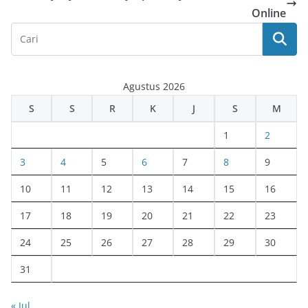
Online
Agustus 2026
S
S
R
K
J
S
M
1
2
3
4
5
6
7
8
9
10
11
12
13
14
15
16
17
18
19
20
21
22
23
24
25
26
27
28
29
30
31
« Jul