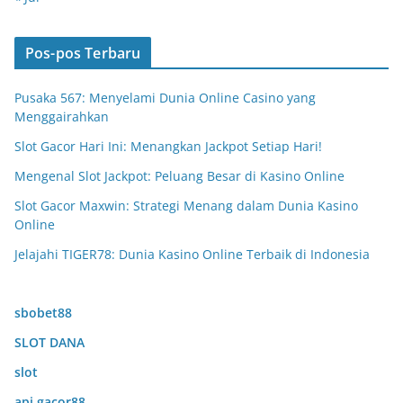
Pos-pos Terbaru
Pusaka 567: Menyelami Dunia Online Casino yang
Menggairahkan
Slot Gacor Hari Ini: Menangkan Jackpot Setiap Hari!
Mengenal Slot Jackpot: Peluang Besar di Kasino Online
Slot Gacor Maxwin: Strategi Menang dalam Dunia Kasino
Online
Jelajahi TIGER78: Dunia Kasino Online Terbaik di Indonesia
sbobet88
SLOT DANA
slot
api gacor88