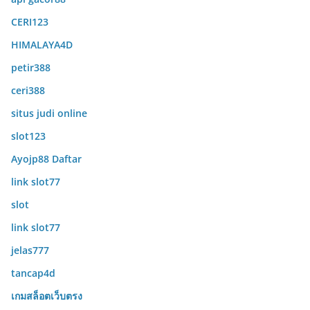
CERI123
HIMALAYA4D
petir388
ceri388
situs judi online
slot123
Ayojp88 Daftar
link slot77
slot
link slot77
jelas777
tancap4d
เกมสล็อตเว็บตรง