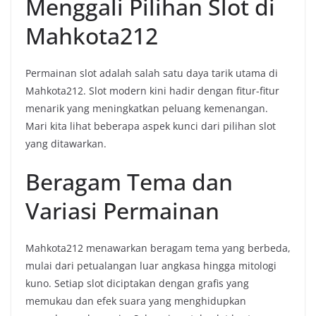
Menggali Pilihan Slot di
Mahkota212
Permainan slot adalah salah satu daya tarik utama di
Mahkota212. Slot modern kini hadir dengan fitur-fitur
menarik yang meningkatkan peluang kemenangan.
Mari kita lihat beberapa aspek kunci dari pilihan slot
yang ditawarkan.
Beragam Tema dan
Variasi Permainan
Mahkota212 menawarkan beragam tema yang berbeda,
mulai dari petualangan luar angkasa hingga mitologi
kuno. Setiap slot diciptakan dengan grafis yang
memukau dan efek suara yang menghidupkan