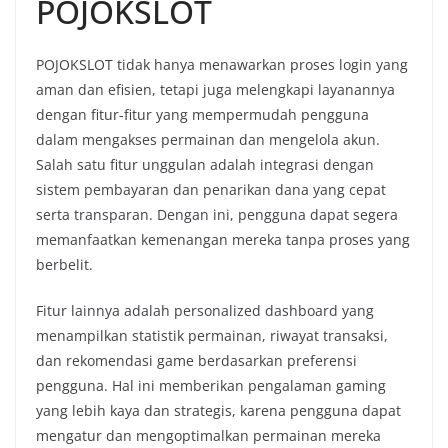
POJOKSLOT
POJOKSLOT tidak hanya menawarkan proses login yang
aman dan efisien, tetapi juga melengkapi layanannya
dengan fitur-fitur yang mempermudah pengguna
dalam mengakses permainan dan mengelola akun.
Salah satu fitur unggulan adalah integrasi dengan
sistem pembayaran dan penarikan dana yang cepat
serta transparan. Dengan ini, pengguna dapat segera
memanfaatkan kemenangan mereka tanpa proses yang
berbelit.
Fitur lainnya adalah personalized dashboard yang
menampilkan statistik permainan, riwayat transaksi,
dan rekomendasi game berdasarkan preferensi
pengguna. Hal ini memberikan pengalaman gaming
yang lebih kaya dan strategis, karena pengguna dapat
mengatur dan mengoptimalkan permainan mereka