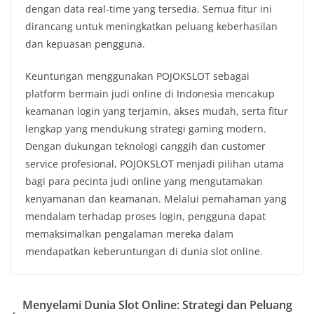
dengan data real-time yang tersedia. Semua fitur ini
dirancang untuk meningkatkan peluang keberhasilan
dan kepuasan pengguna.
Keuntungan menggunakan POJOKSLOT sebagai
platform bermain judi online di Indonesia mencakup
keamanan login yang terjamin, akses mudah, serta fitur
lengkap yang mendukung strategi gaming modern.
Dengan dukungan teknologi canggih dan customer
service profesional, POJOKSLOT menjadi pilihan utama
bagi para pecinta judi online yang mengutamakan
kenyamanan dan keamanan. Melalui pemahaman yang
mendalam terhadap proses login, pengguna dapat
memaksimalkan pengalaman mereka dalam
mendapatkan keberuntungan di dunia slot online.
Menyelami Dunia Slot Online: Strategi dan Peluang