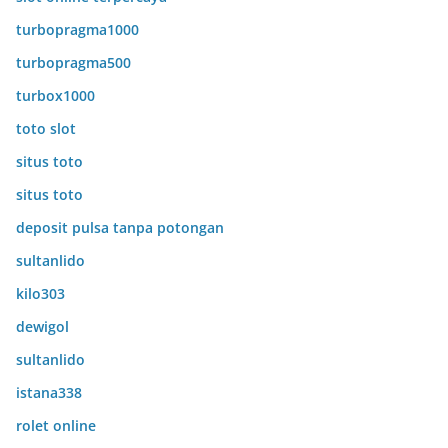
turbopragma1000
turbopragma500
turbox1000
toto slot
situs toto
situs toto
deposit pulsa tanpa potongan
sultanlido
kilo303
dewigol
sultanlido
istana338
rolet online