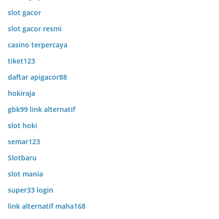
slot gacor
slot gacor resmi
casino terpercaya
tiket123
daftar apigacor88
hokiraja
gbk99 link alternatif
slot hoki
semar123
Slotbaru
slot mania
super33 login
link alternatif maha168