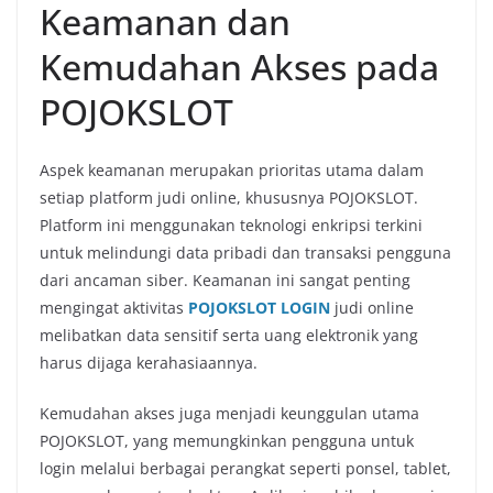
Keamanan dan
Kemudahan Akses pada
POJOKSLOT
Aspek keamanan merupakan prioritas utama dalam
setiap platform judi online, khususnya POJOKSLOT.
Platform ini menggunakan teknologi enkripsi terkini
untuk melindungi data pribadi dan transaksi pengguna
dari ancaman siber. Keamanan ini sangat penting
mengingat aktivitas
POJOKSLOT LOGIN
judi online
melibatkan data sensitif serta uang elektronik yang
harus dijaga kerahasiaannya.
Kemudahan akses juga menjadi keunggulan utama
POJOKSLOT, yang memungkinkan pengguna untuk
login melalui berbagai perangkat seperti ponsel, tablet,