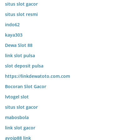
situs slot gacor
situs slot resmi
indo62
kaya303
Dewa Slot 88
link slot pulsa
slot deposit pulsa
https://linkdewatoto.com.com
Bocoran Slot Gacor
lvtogel slot
situs slot gacor
mabosbola
link slot gacor
ayojp88 link