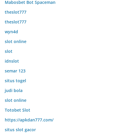
Mabosbet Bot Spaceman
theslot777
theslot777
wyn4d
slot online
slot
idnslot
semar 123
situs togel
judi bola
slot online
Totobet Slot
https://apkdan777.com/
situs slot gacor