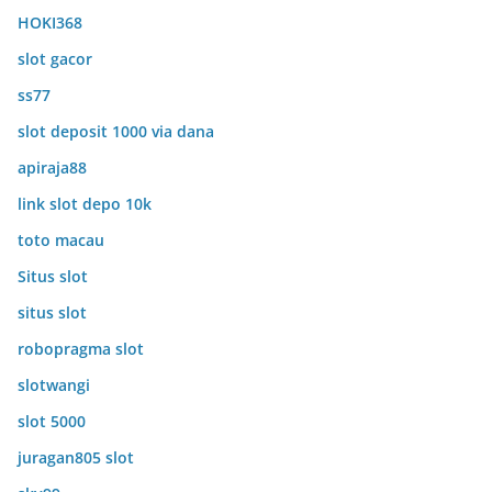
HOKI368
slot gacor
ss77
slot deposit 1000 via dana
apiraja88
link slot depo 10k
toto macau
Situs slot
situs slot
robopragma slot
slotwangi
slot 5000
juragan805 slot