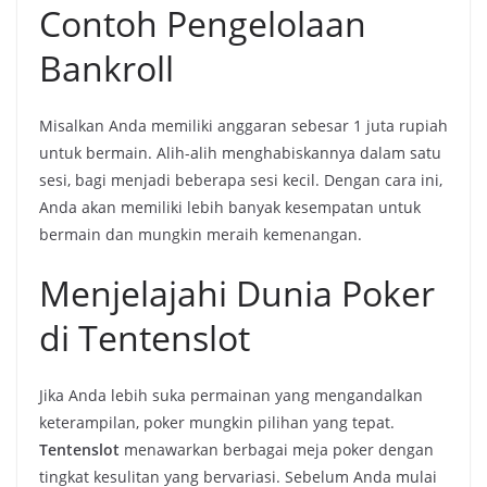
Contoh Pengelolaan
Bankroll
Misalkan Anda memiliki anggaran sebesar 1 juta rupiah
untuk bermain. Alih-alih menghabiskannya dalam satu
sesi, bagi menjadi beberapa sesi kecil. Dengan cara ini,
Anda akan memiliki lebih banyak kesempatan untuk
bermain dan mungkin meraih kemenangan.
Menjelajahi Dunia Poker
di Tentenslot
Jika Anda lebih suka permainan yang mengandalkan
keterampilan, poker mungkin pilihan yang tepat.
Tentenslot
menawarkan berbagai meja poker dengan
tingkat kesulitan yang bervariasi. Sebelum Anda mulai