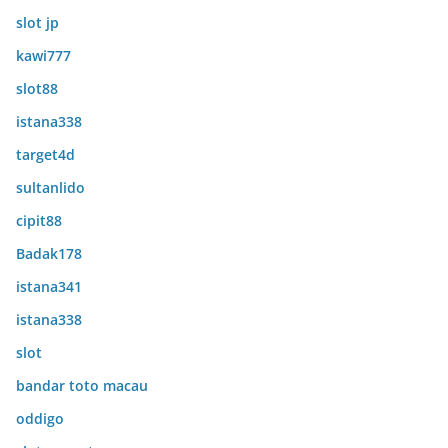
slot jp
kawi777
slot88
istana338
target4d
sultanlido
cipit88
Badak178
istana341
istana338
slot
bandar toto macau
oddigo