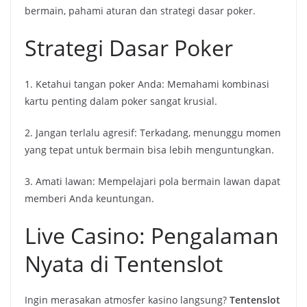
bermain, pahami aturan dan strategi dasar poker.
Strategi Dasar Poker
1. Ketahui tangan poker Anda: Memahami kombinasi
kartu penting dalam poker sangat krusial.
2. Jangan terlalu agresif: Terkadang, menunggu momen
yang tepat untuk bermain bisa lebih menguntungkan.
3. Amati lawan: Mempelajari pola bermain lawan dapat
memberi Anda keuntungan.
Live Casino: Pengalaman
Nyata di Tentenslot
Ingin merasakan atmosfer kasino langsung?
Tentenslot