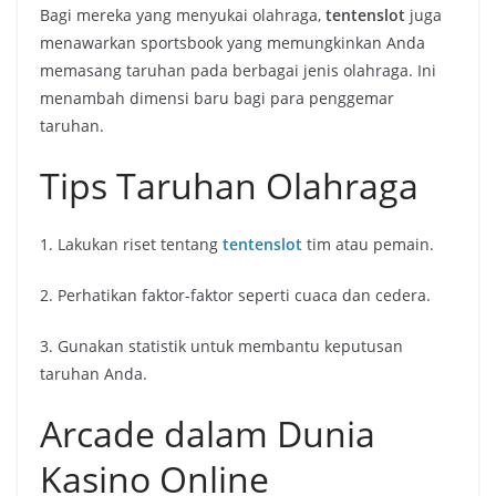
Bagi mereka yang menyukai olahraga,
tentenslot
juga
menawarkan sportsbook yang memungkinkan Anda
memasang taruhan pada berbagai jenis olahraga. Ini
menambah dimensi baru bagi para penggemar
taruhan.
Tips Taruhan Olahraga
1. Lakukan riset tentang
tentenslot
tim atau pemain.
2. Perhatikan faktor-faktor seperti cuaca dan cedera.
3. Gunakan statistik untuk membantu keputusan
taruhan Anda.
Arcade dalam Dunia
Kasino Online