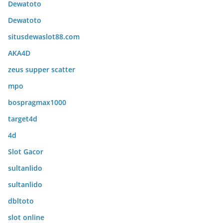
Dewatoto
Dewatoto
situsdewaslot88.com
AKA4D
zeus supper scatter
mpo
bospragmax1000
target4d
4d
Slot Gacor
sultanlido
sultanlido
dbltoto
slot online