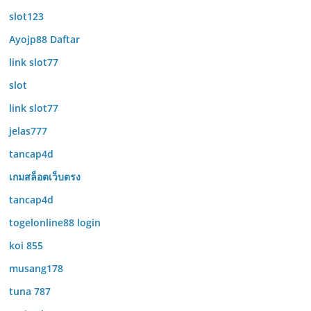
slot123
Ayojp88 Daftar
link slot77
slot
link slot77
jelas777
tancap4d
เกมสล็อตเว็บตรง
tancap4d
togelonline88 login
koi 855
musang178
tuna 787