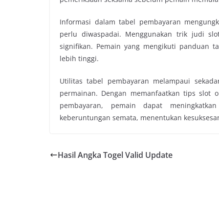
Informasi dalam tabel pembayaran mengungk
perlu diwaspadai. Menggunakan trik judi sl
signifikan. Pemain yang mengikuti panduan 
lebih tinggi.
Utilitas tabel pembayaran melampaui sekada
permainan. Dengan memanfaatkan tips slot 
pembayaran, pemain dapat meningkatkan
keberuntungan semata, menentukan kesuksesan 
Hasil Angka Togel Valid Update