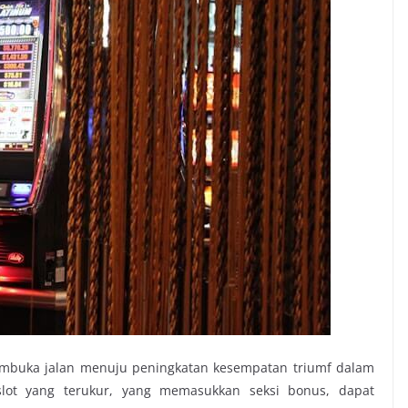
buka jalan menuju peningkatan kesempatan triumf dalam
 slot yang terukur, yang memasukkan seksi bonus, dapat