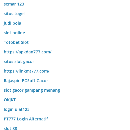
semar 123
situs togel
judi bola
slot online
Totobet Slot
https://apkdan777.com/
situs slot gacor
https://linkmt777.com/
Rajaspin PGSoft Gacor
slot gacor gampang menang
OKJKT
login ulat123
PT777 Login Alternatif
slot 88