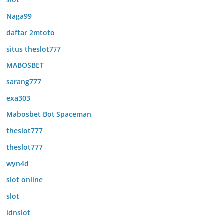
Naga99
daftar 2mtoto
situs theslot777
MABOSBET
sarang777
exa303
Mabosbet Bot Spaceman
theslot777
theslot777
wyn4d
slot online
slot
idnslot