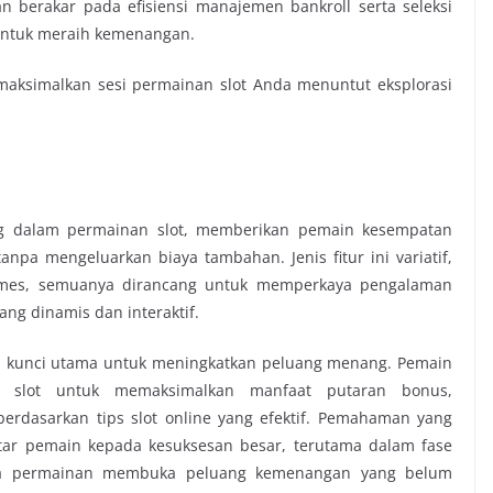
n berakar pada efisiensi manajemen bankroll serta seleksi
 untuk meraih kemenangan.
ksimalkan sesi permainan slot Anda menuntut eksplorasi
ng dalam permainan slot, memberikan pemain kesempatan
npa mengeluarkan biaya tambahan. Jenis fitur ini variatif,
games, semuanya dirancang untuk memperkaya pengalaman
g dinamis dan interaktif.
adi kunci utama untuk meningkatkan peluang menang. Pemain
 slot untuk memaksimalkan manfaat putaran bonus,
erdasarkan tips slot online yang efektif. Pemahaman yang
tar pemain kepada kesuksesan besar, terutama dalam fase
a permainan membuka peluang kemenangan yang belum