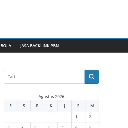
I BOLA
JASA BACKLINK PBN
Agustus 2026
S
S
R
K
J
S
M
1
2
3
4
5
6
7
8
9