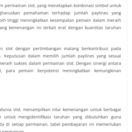
am permainan slot, yang menetapkan kombinasi simbol untuk
gharuskan pemahaman terhadap jumlah paylines yang
lebih tinggi meningkatkan kesempatan pemain dalam meraih
ng kemenangan ini terkait erat dengan kuantitas taruhan
n slot dengan pertimbangan matang berkontribusi pada
en. Keputusan dalam memilih jumlah paylines yang sesuai
 meraih sukses dalam permainan slot. Dengan sinergi antara
l, para pemain berpotensi meningkatkan kemungkinan
dunia slot, menampilkan nilai kemenangan untuk berbagai
 untuk mengidentifikasi taruhan yang dibutuhkan guna
eda di setiap permainan, tabel pembayaran ini memerlukan
 permainan.