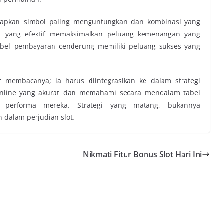
apkan simbol paling menguntungkan dan kombinasi yang
ot yang efektif memaksimalkan peluang kemenangan yang
tabel pembayaran cenderung memiliki peluang sukses yang
r membacanya; ia harus diintegrasikan ke dalam strategi
online yang akurat dan memahami secara mendalam tabel
 performa mereka. Strategi yang matang, bukannya
dalam perjudian slot.
Nikmati Fitur Bonus Slot Hari Ini