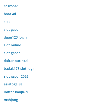
cosmo4d
bata 4d
slot
slot gacor
daun123 login
slot online
slot gacor
daftar bucin4d
badak178 slot login
slot gacor 2026
asiatogel88
Daftar Banjir69
mahjong