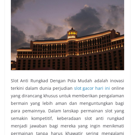
Slot Anti Rungkad Dengan Pola Mudah adalah inovasi
terkini dalam dunia perjudian
slot gacor hari ini
online
yang dirancang khusus untuk memberikan pengalaman
bermain yang lebih aman dan menguntungkan bagi
para pemainnya. Dalam lanskap permainan slot yang
semakin kompetitif, keberadaan slot anti rungkad
menjadi jawaban bagi mereka yang ingin menikmati
permainan tanpa harus khawatir sering mengalami