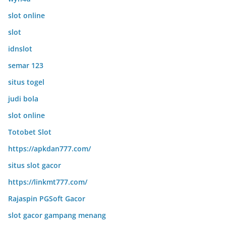
slot online
slot
idnslot
semar 123
situs togel
judi bola
slot online
Totobet Slot
https://apkdan777.com/
situs slot gacor
https://linkmt777.com/
Rajaspin PGSoft Gacor
slot gacor gampang menang