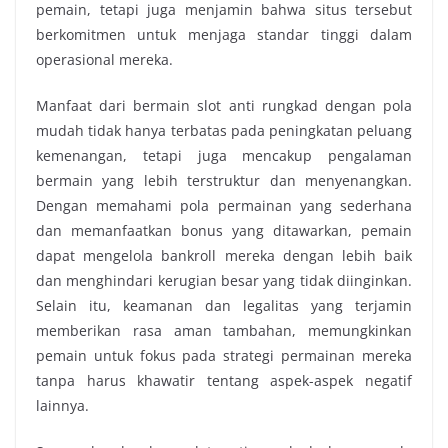
pemain, tetapi juga menjamin bahwa situs tersebut
berkomitmen untuk menjaga standar tinggi dalam
operasional mereka.
Manfaat dari bermain slot anti rungkad dengan pola
mudah tidak hanya terbatas pada peningkatan peluang
kemenangan, tetapi juga mencakup pengalaman
bermain yang lebih terstruktur dan menyenangkan.
Dengan memahami pola permainan yang sederhana
dan memanfaatkan bonus yang ditawarkan, pemain
dapat mengelola bankroll mereka dengan lebih baik
dan menghindari kerugian besar yang tidak diinginkan.
Selain itu, keamanan dan legalitas yang terjamin
memberikan rasa aman tambahan, memungkinkan
pemain untuk fokus pada strategi permainan mereka
tanpa harus khawatir tentang aspek-aspek negatif
lainnya.