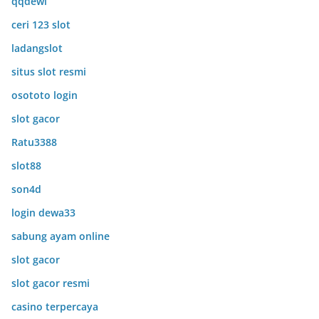
qqdewi
ceri 123 slot
ladangslot
situs slot resmi
osototo login
slot gacor
Ratu3388
slot88
son4d
login dewa33
sabung ayam online
slot gacor
slot gacor resmi
casino terpercaya