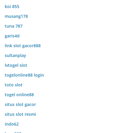
koi 855
musang178
tuna 787
garis4d
link slot gacor888
sultanplay
lvtogel slot
togelonline88 login
toto slot
togel online88
situs slot gacor
situs slot resmi
indo62