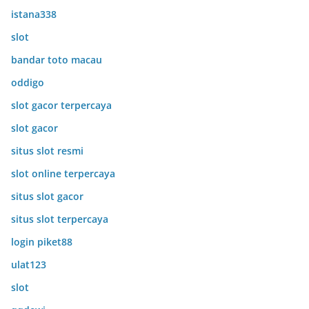
istana338
slot
bandar toto macau
oddigo
slot gacor terpercaya
slot gacor
situs slot resmi
slot online terpercaya
situs slot gacor
situs slot terpercaya
login piket88
ulat123
slot