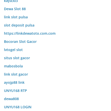
kaya303
Dewa Slot 88
link slot pulsa
slot deposit pulsa
https://linkdewatoto.com.com
Bocoran Slot Gacor
lvtogel slot
situs slot gacor
mabosbola
link slot gacor
ayojp88 link
UNYU168 RTP
dewa808
UNYU168 LOGIN