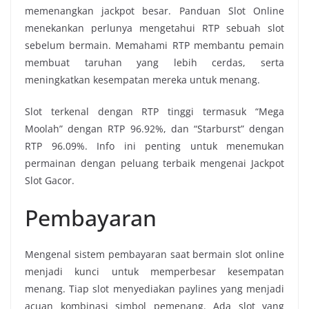
memenangkan jackpot besar. Panduan Slot Online
menekankan perlunya mengetahui RTP sebuah slot
sebelum bermain. Memahami RTP membantu pemain
membuat taruhan yang lebih cerdas, serta
meningkatkan kesempatan mereka untuk menang.
Slot terkenal dengan RTP tinggi termasuk “Mega
Moolah” dengan RTP 96.92%, dan “Starburst” dengan
RTP 96.09%. Info ini penting untuk menemukan
permainan dengan peluang terbaik mengenai Jackpot
Slot Gacor.
Pembayaran
Mengenal sistem pembayaran saat bermain slot online
menjadi kunci untuk memperbesar kesempatan
menang. Tiap slot menyediakan paylines yang menjadi
acuan kombinasi simbol pemenang. Ada slot yang