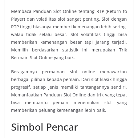
Membaca Panduan Slot Online tentang RTP (Return to
Player) dan volatilitas slot sangat penting. Slot dengan
RTP tinggi biasanya memberi kemenangan lebih sering,
walau tidak selalu besar. Slot volatilitas tinggi bisa
memberikan kemenangan besar tapi jarang terjadi.
Memilih berdasarkan statistik ini merupakan Trik
Bermain Slot Online yang baik.
Beragamnya permainan slot online menawarkan
berbagai pilihan kepada pemain. Dari slot klasik hingga
progresif, setiap jenis memiliki tantangannya sendiri.
Memanfaatkan Panduan Slot Online dan trik yang tepat
bisa membantu pemain menemukan slot yang
memberikan peluang kemenangan lebih baik.
Simbol Pencar