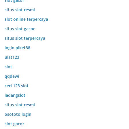
slot gacor
situs slot resmi
slot online terpercaya
situs slot gacor
situs slot terpercaya
login piket88
ulat123
slot
qqdewi
ceri 123 slot
ladangslot
situs slot resmi
osototo login
slot gacor