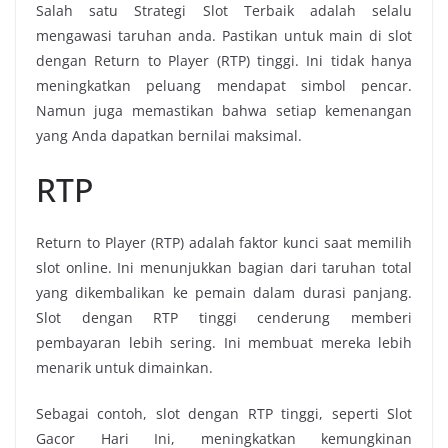
Salah satu Strategi Slot Terbaik adalah selalu
mengawasi taruhan anda. Pastikan untuk main di slot
dengan Return to Player (RTP) tinggi. Ini tidak hanya
meningkatkan peluang mendapat simbol pencar.
Namun juga memastikan bahwa setiap kemenangan
yang Anda dapatkan bernilai maksimal.
RTP
Return to Player (RTP) adalah faktor kunci saat memilih
slot online. Ini menunjukkan bagian dari taruhan total
yang dikembalikan ke pemain dalam durasi panjang.
Slot dengan RTP tinggi cenderung memberi
pembayaran lebih sering. Ini membuat mereka lebih
menarik untuk dimainkan.
Sebagai contoh, slot dengan RTP tinggi, seperti Slot
Gacor Hari Ini, meningkatkan kemungkinan