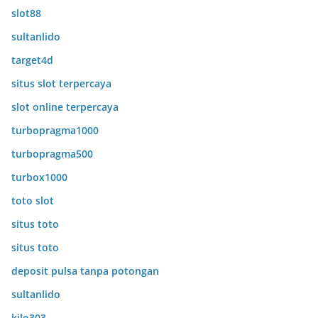
slot88
sultanlido
target4d
situs slot terpercaya
slot online terpercaya
turbopragma1000
turbopragma500
turbox1000
toto slot
situs toto
situs toto
deposit pulsa tanpa potongan
sultanlido
kilo303