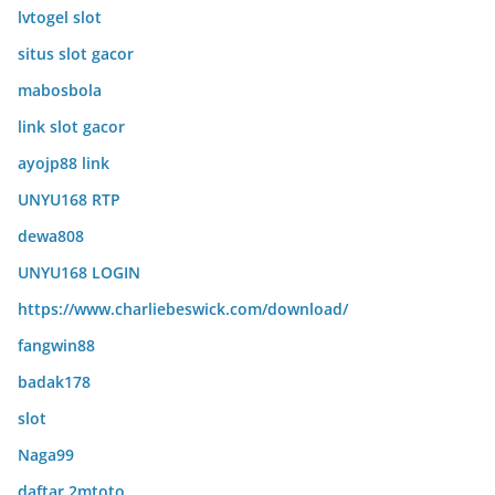
lvtogel slot
situs slot gacor
mabosbola
link slot gacor
ayojp88 link
UNYU168 RTP
dewa808
UNYU168 LOGIN
https://www.charliebeswick.com/download/
fangwin88
badak178
slot
Naga99
daftar 2mtoto