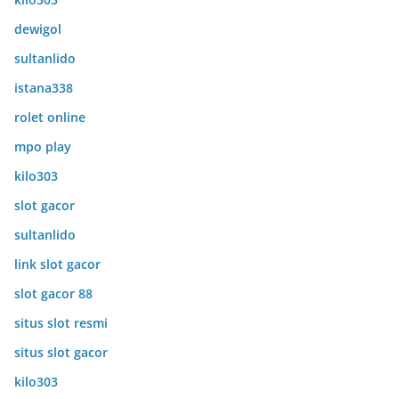
dewigol
sultanlido
istana338
rolet online
mpo play
kilo303
slot gacor
sultanlido
link slot gacor
slot gacor 88
situs slot resmi
situs slot gacor
kilo303