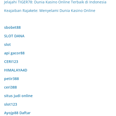
Jelajahi TIGER78: Dunia Kasino Online Terbaik di Indonesia
Keajaiban Rajakete: Menyelami Dunia Kasino Online
sbobet88
SLOT DANA
slot
api gacor88
CERI123
HIMALAYA4D
petir388
ceri388
situs judi online
slot123
Ayojp88 Daftar