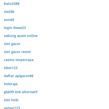
Ratu3388
slot88
son4d
login dewa33
sabung ayam online
slot gacor
slot gacor resmi
casino terpercaya
tiket123
daftar apigacor88
hokiraja
gbk99 link alternatif
slot hoki
semar123