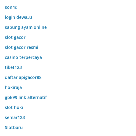
son4d
login dewa33
sabung ayam online
slot gacor
slot gacor resmi
casino terpercaya
tiket123
daftar apigacor88
hokiraja
gbk99 link alternatif
slot hoki
semar123
Slotbaru