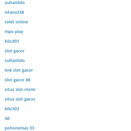
sultanlido
istana338
rolet online
mpo play
kilo303
slot gacor
sultanlido
link slot gacor
slot gacor 88
situs slot resmi
situs slot gacor
kilo303
4d
pohonemas 33