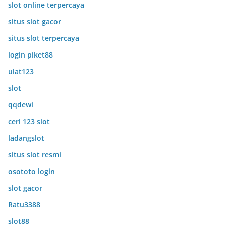
slot online terpercaya
situs slot gacor
situs slot terpercaya
login piket88
ulat123
slot
qqdewi
ceri 123 slot
ladangslot
situs slot resmi
osototo login
slot gacor
Ratu3388
slot88