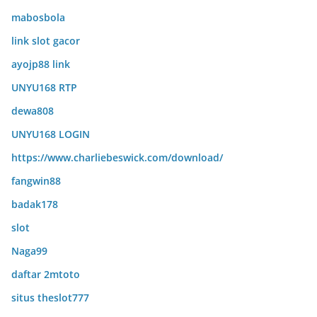
mabosbola
link slot gacor
ayojp88 link
UNYU168 RTP
dewa808
UNYU168 LOGIN
https://www.charliebeswick.com/download/
fangwin88
badak178
slot
Naga99
daftar 2mtoto
situs theslot777