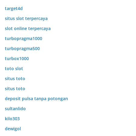
target4d
situs slot terpercaya
slot online terpercaya
turbopragma1000
turbopragma500
turbox1000
toto slot
situs toto
situs toto
deposit pulsa tanpa potongan
sultanlido
kilo303
dewigol