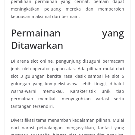
pemilihan permainan yang cermat, pemain dapat
meningkatkan peluang mereka dan memperoleh
kepuasan maksimal dari bermain.
Permainan yang
Ditawarkan
Di arena slot online, pengunjung disuguhi bermacam
jenis oleh operator papan atas. Ada pilihan mulai dari
slot 3 gulungan bercita rasa klasik sampai ke slot 5
gulungan yang kompleksitasnya lebih tinggi, dibalut
warna-warni memukau. Karakteristik unik tiap
permainan memikat, menyuguhkan variasi serta
tantangan tersendiri.
Diversifikasi tema menambah kedalaman pilihan. Mulai
dari narasi petualangan mengasyikkan, fantasi yang