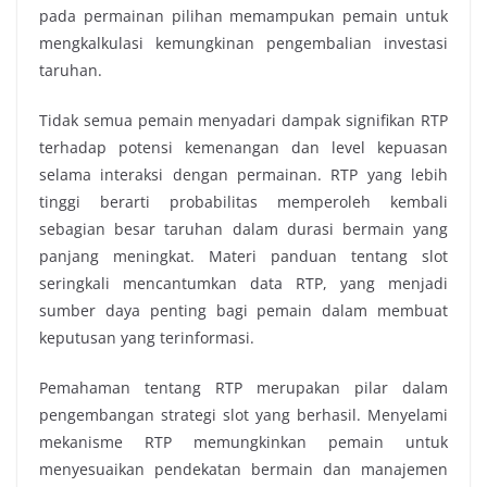
pada permainan pilihan memampukan pemain untuk
mengkalkulasi kemungkinan pengembalian investasi
taruhan.
Tidak semua pemain menyadari dampak signifikan RTP
terhadap potensi kemenangan dan level kepuasan
selama interaksi dengan permainan. RTP yang lebih
tinggi berarti probabilitas memperoleh kembali
sebagian besar taruhan dalam durasi bermain yang
panjang meningkat. Materi panduan tentang slot
seringkali mencantumkan data RTP, yang menjadi
sumber daya penting bagi pemain dalam membuat
keputusan yang terinformasi.
Pemahaman tentang RTP merupakan pilar dalam
pengembangan strategi slot yang berhasil. Menyelami
mekanisme RTP memungkinkan pemain untuk
menyesuaikan pendekatan bermain dan manajemen