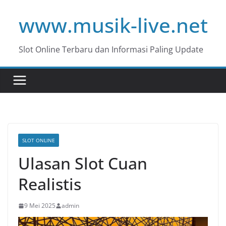
Skip
www.musik-live.net
to
content
Slot Online Terbaru dan Informasi Paling Update
SLOT ONLINE
Ulasan Slot Cuan
Realistis
9 Mei 2025
admin