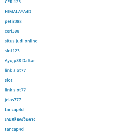
CERI123
HIMALAYA4D
petir388
ceri388
situs judi online
slot123
Ayojp88 Daftar
link slot77
slot
link slot77
jelas777
tancap4d
เกมสล็อตเว็บตรง
tancap4d