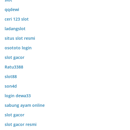
qqdewi
ceri 123 slot
ladangslot
situs slot resmi
osototo login
slot gacor
Ratu3388
slot88
son4d
login dewa33
sabung ayam online
slot gacor
slot gacor resmi