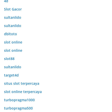
4d
Slot Gacor
sultanlido
sultanlido
dbltoto
slot online
slot online
slot88
sultanlido
target4d
situs slot terpercaya
slot online terpercaya
turbopragma1000
turbopragma500