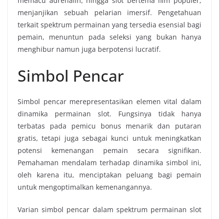
memacu adrenalin, hingga slot bertema film populer,
menjanjikan sebuah pelarian imersif. Pengetahuan
terkait spektrum permainan yang tersedia esensial bagi
pemain, menuntun pada seleksi yang bukan hanya
menghibur namun juga berpotensi lucratif.
Simbol Pencar
Simbol pencar merepresentasikan elemen vital dalam
dinamika permainan slot. Fungsinya tidak hanya
terbatas pada pemicu bonus menarik dan putaran
gratis, tetapi juga sebagai kunci untuk meningkatkan
potensi kemenangan pemain secara signifikan.
Pemahaman mendalam terhadap dinamika simbol ini,
oleh karena itu, menciptakan peluang bagi pemain
untuk mengoptimalkan kemenangannya.
Varian simbol pencar dalam spektrum permainan slot