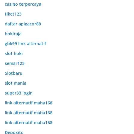
casino terpercaya
tiket123
daftar apigacor88
hokiraja
gbk99 link alternatif
slot hoki
semar123
Slotbaru
slot mania
super33 login
link alternatif maha168
link alternatif maha168
link alternatif maha168
Depoxito