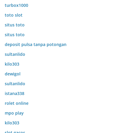
turbox1000
toto slot
situs toto
situs toto
deposit pulsa tanpa potongan
sultanlido
kilo303
dewigol
sultanlido
istana338
rolet online
mpo play
kilo303
slot gacor