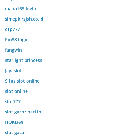
maha168 login
simepk.rsjsh.co.id
otp777
Pin88 login
fangwin
starlight princess
Jayaslot
Situs slot online
slot online
slot777
slot gacor hari ini
HOKI368
slot gacor