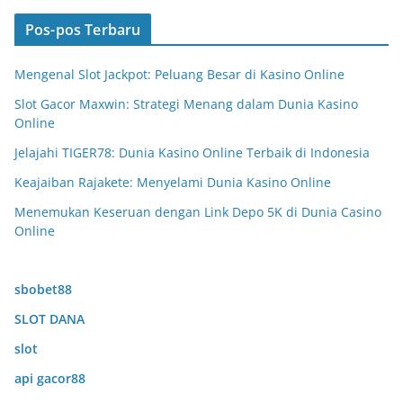
Pos-pos Terbaru
Mengenal Slot Jackpot: Peluang Besar di Kasino Online
Slot Gacor Maxwin: Strategi Menang dalam Dunia Kasino
Online
Jelajahi TIGER78: Dunia Kasino Online Terbaik di Indonesia
Keajaiban Rajakete: Menyelami Dunia Kasino Online
Menemukan Keseruan dengan Link Depo 5K di Dunia Casino
Online
sbobet88
SLOT DANA
slot
api gacor88