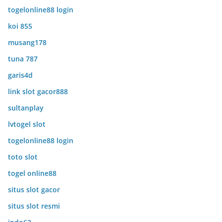
togelonline88 login
koi 855
musang178
tuna 787
garis4d
link slot gacor888
sultanplay
lvtogel slot
togelonline88 login
toto slot
togel online88
situs slot gacor
situs slot resmi