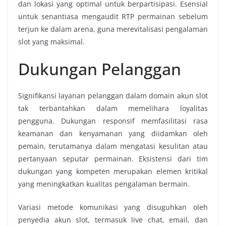
dan lokasi yang optimal untuk berpartisipasi. Esensial
untuk senantiasa mengaudit RTP permainan sebelum
terjun ke dalam arena, guna merevitalisasi pengalaman
slot yang maksimal.
Dukungan Pelanggan
Signifikansi layanan pelanggan dalam domain akun slot
tak terbantahkan dalam memelihara loyalitas
pengguna. Dukungan responsif memfasilitasi rasa
keamanan dan kenyamanan yang diidamkan oleh
pemain, terutamanya dalam mengatasi kesulitan atau
pertanyaan seputar permainan. Eksistensi dari tim
dukungan yang kompeten merupakan elemen kritikal
yang meningkatkan kualitas pengalaman bermain.
Variasi metode komunikasi yang disuguhkan oleh
penyedia akun slot, termasuk live chat, email, dan