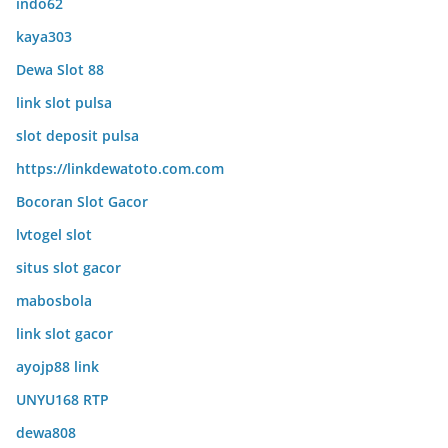
indo62
kaya303
Dewa Slot 88
link slot pulsa
slot deposit pulsa
https://linkdewatoto.com.com
Bocoran Slot Gacor
lvtogel slot
situs slot gacor
mabosbola
link slot gacor
ayojp88 link
UNYU168 RTP
dewa808