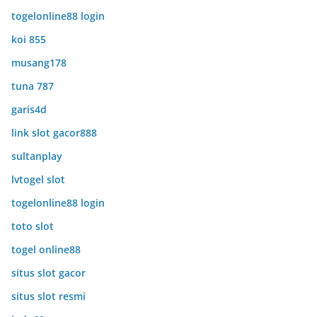
togelonline88 login
koi 855
musang178
tuna 787
garis4d
link slot gacor888
sultanplay
lvtogel slot
togelonline88 login
toto slot
togel online88
situs slot gacor
situs slot resmi