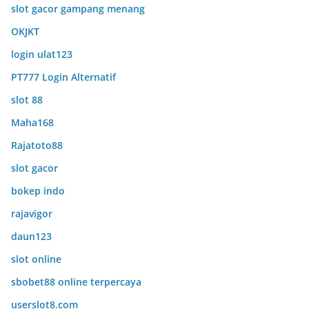
slot gacor gampang menang
OKJKT
login ulat123
PT777 Login Alternatif
slot 88
Maha168
Rajatoto88
slot gacor
bokep indo
rajavigor
daun123
slot online
sbobet88 online terpercaya
userslot8.com