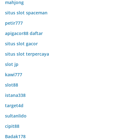
mahjong
situs slot spaceman
petir777
apigacor88 daftar
situs slot gacor
situs slot terpercaya
slot jp
kawi777
slot88
istana338
target4d
sultanlido
cipit88
Badak178