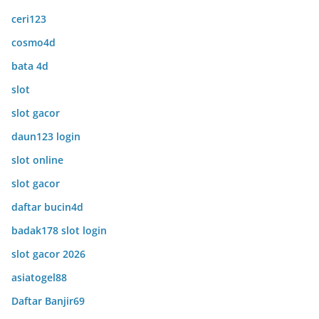
ceri123
cosmo4d
bata 4d
slot
slot gacor
daun123 login
slot online
slot gacor
daftar bucin4d
badak178 slot login
slot gacor 2026
asiatogel88
Daftar Banjir69