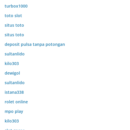
turbox1000
toto slot
situs toto
situs toto
deposit pulsa tanpa potongan
sultanlido
kilo303
dewigol
sultanlido
istana338
rolet online
mpo play
kilo303