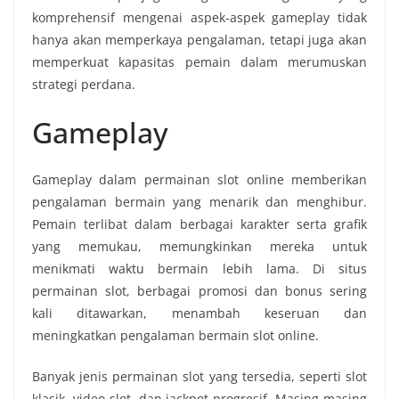
komprehensif mengenai aspek-aspek gameplay tidak
hanya akan memperkaya pengalaman, tetapi juga akan
memperkuat kapasitas pemain dalam merumuskan
strategi perdana.
Gameplay
Gameplay dalam permainan slot online memberikan
pengalaman bermain yang menarik dan menghibur.
Pemain terlibat dalam berbagai karakter serta grafik
yang memukau, memungkinkan mereka untuk
menikmati waktu bermain lebih lama. Di situs
permainan slot, berbagai promosi dan bonus sering
kali ditawarkan, menambah keseruan dan
meningkatkan pengalaman bermain slot online.
Banyak jenis permainan slot yang tersedia, seperti slot
klasik, video slot, dan jackpot progresif. Masing-masing