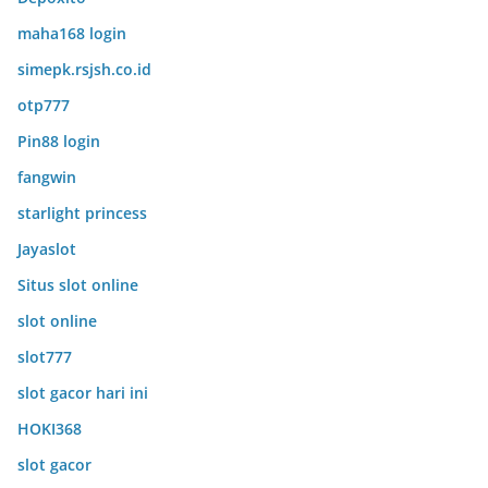
maha168 login
simepk.rsjsh.co.id
otp777
Pin88 login
fangwin
starlight princess
Jayaslot
Situs slot online
slot online
slot777
slot gacor hari ini
HOKI368
slot gacor