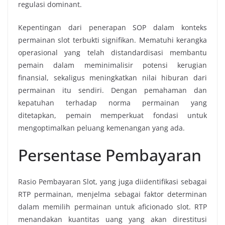
regulasi dominant.
Kepentingan dari penerapan SOP dalam konteks
permainan slot terbukti signifikan. Mematuhi kerangka
operasional yang telah distandardisasi membantu
pemain dalam meminimalisir potensi kerugian
finansial, sekaligus meningkatkan nilai hiburan dari
permainan itu sendiri. Dengan pemahaman dan
kepatuhan terhadap norma permainan yang
ditetapkan, pemain memperkuat fondasi untuk
mengoptimalkan peluang kemenangan yang ada.
Persentase Pembayaran
Rasio Pembayaran Slot, yang juga diidentifikasi sebagai
RTP permainan, menjelma sebagai faktor determinan
dalam memilih permainan untuk aficionado slot. RTP
menandakan kuantitas uang yang akan direstitusi