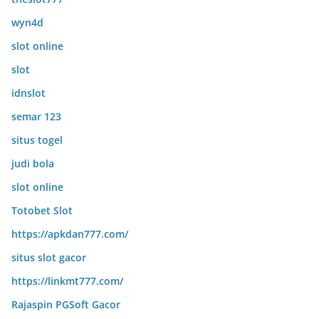
wyn4d
slot online
slot
idnslot
semar 123
situs togel
judi bola
slot online
Totobet Slot
https://apkdan777.com/
situs slot gacor
https://linkmt777.com/
Rajaspin PGSoft Gacor