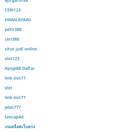
api gacor88
CERI123
HIMALAYA4D
petir388
ceri388
situs judi online
slot123
Ayojp88 Daftar
link slot77
slot
link slot77
jelas777
tancap4d
เกมสล็อตเว็บตรง