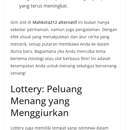
yang terus meningkat.
Gim slot di
Mahkota212 alternatif
ini bukan hanya
sekedar permainan, namun juga pengalaman. Dengan
efek visual yang menakjubkan dan alur cerita yang
menarik, setiap putaran membawa Anda ke dalam
dunia baru. Bagaimana jika Anda mencoba tema
bertema mitologi atau slot berbasis film? Ini adalah
kesempatan Anda untuk menang sekaligus bersenang-
senang!
Lottery: Peluang
Menang yang
Menggiurkan
Lottery juga memiliki tempat yang istimewa dalam