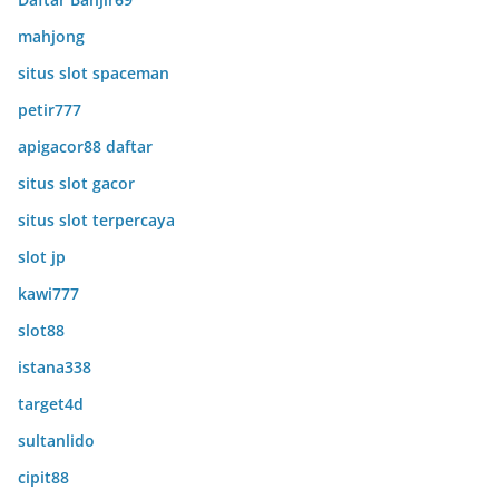
mahjong
situs slot spaceman
petir777
apigacor88 daftar
situs slot gacor
situs slot terpercaya
slot jp
kawi777
slot88
istana338
target4d
sultanlido
cipit88