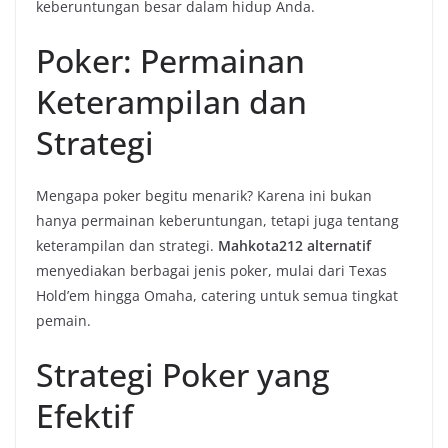
keberuntungan besar dalam hidup Anda.
Poker: Permainan
Keterampilan dan
Strategi
Mengapa poker begitu menarik? Karena ini bukan
hanya permainan keberuntungan, tetapi juga tentang
keterampilan dan strategi.
Mahkota212 alternatif
menyediakan berbagai jenis poker, mulai dari Texas
Hold’em hingga Omaha, catering untuk semua tingkat
pemain.
Strategi Poker yang
Efektif