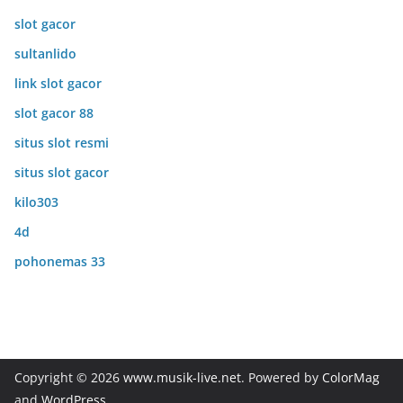
slot gacor
sultanlido
link slot gacor
slot gacor 88
situs slot resmi
situs slot gacor
kilo303
4d
pohonemas 33
Copyright © 2026
www.musik-live.net
. Powered by
ColorMag
and
WordPress
.