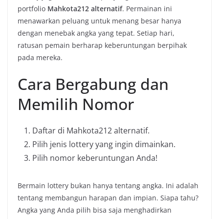
portfolio
Mahkota212 alternatif
. Permainan ini
menawarkan peluang untuk menang besar hanya
dengan menebak angka yang tepat. Setiap hari,
ratusan pemain berharap keberuntungan berpihak
pada mereka.
Cara Bergabung dan
Memilih Nomor
Daftar di Mahkota212 alternatif.
Pilih jenis lottery yang ingin dimainkan.
Pilih nomor keberuntungan Anda!
Bermain lottery bukan hanya tentang angka. Ini adalah
tentang membangun harapan dan impian. Siapa tahu?
Angka yang Anda pilih bisa saja menghadirkan