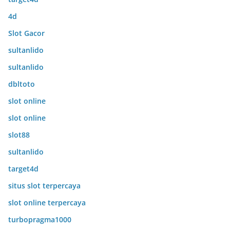
4d
Slot Gacor
sultanlido
sultanlido
dbltoto
slot online
slot online
slot88
sultanlido
target4d
situs slot terpercaya
slot online terpercaya
turbopragma1000