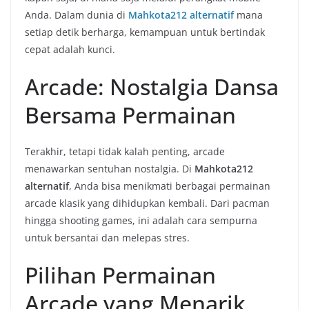
Anda. Dalam dunia di
Mahkota212 alternatif
mana
setiap detik berharga, kemampuan untuk bertindak
cepat adalah kunci.
Arcade: Nostalgia Dansa
Bersama Permainan
Terakhir, tetapi tidak kalah penting, arcade
menawarkan sentuhan nostalgia. Di
Mahkota212
alternatif
, Anda bisa menikmati berbagai permainan
arcade klasik yang dihidupkan kembali. Dari pacman
hingga shooting games, ini adalah cara sempurna
untuk bersantai dan melepas stres.
Pilihan Permainan
Arcade yang Menarik