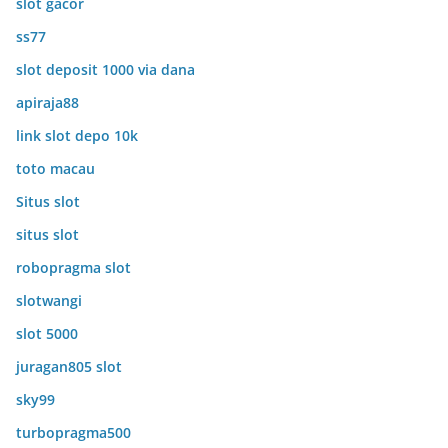
slot gacor
ss77
slot deposit 1000 via dana
apiraja88
link slot depo 10k
toto macau
Situs slot
situs slot
robopragma slot
slotwangi
slot 5000
juragan805 slot
sky99
turbopragma500