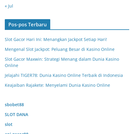
« Jul
Pos-pos Terbaru
Slot Gacor Hari Ini: Menangkan Jackpot Setiap Hari!
Mengenal Slot Jackpot: Peluang Besar di Kasino Online
Slot Gacor Maxwin: Strategi Menang dalam Dunia Kasino
Online
Jelajahi TIGER78: Dunia Kasino Online Terbaik di Indonesia
Keajaiban Rajakete: Menyelami Dunia Kasino Online
sbobet88
SLOT DANA
slot