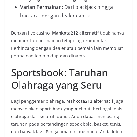
Varian Permainan:
Dari blackjack hingga
baccarat dengan dealer cantik.
Dengan live casino,
Mahkota212 alternatif
tidak hanya
memberikan permainan tetapi juga komunitas.
Berbincang dengan dealer atau pemain lain membuat
permainan lebih hidup dan dinamis.
Sportsbook: Taruhan
Olahraga yang Seru
Bagi penggemar olahraga,
Mahkota212 alternatif
juga
menyediakan sportsbook yang meliputi berbagai jenis
olahraga dari seluruh dunia. Anda dapat memasang
taruhan pada pertandingan sepak bola, basket, tenis,
dan banyak lagi. Pengalaman ini membuat Anda lebih