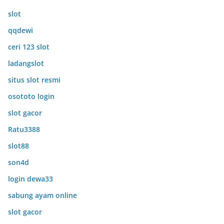
slot
qqdewi
ceri 123 slot
ladangslot
situs slot resmi
osototo login
slot gacor
Ratu3388
slot88
son4d
login dewa33
sabung ayam online
slot gacor