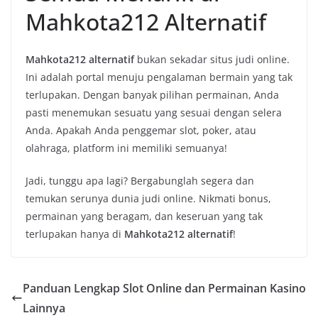
Mahkota212 Alternatif
Mahkota212 alternatif
bukan sekadar situs judi online.
Ini adalah portal menuju pengalaman bermain yang tak
terlupakan. Dengan banyak pilihan permainan, Anda
pasti menemukan sesuatu yang sesuai dengan selera
Anda. Apakah Anda penggemar slot, poker, atau
olahraga, platform ini memiliki semuanya!
Jadi, tunggu apa lagi? Bergabunglah segera dan
temukan serunya dunia judi online. Nikmati bonus,
permainan yang beragam, dan keseruan yang tak
terlupakan hanya di
Mahkota212 alternatif
!
Panduan Lengkap Slot Online dan Permainan Kasino
Lainnya