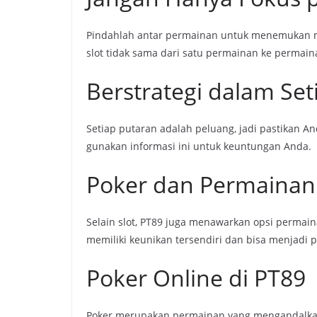
Pindahlah antar permainan untuk menemukan m
slot tidak sama dari satu permainan ke permain
Berstrategi dalam Set
Setiap putaran adalah peluang, jadi pastikan An
gunakan informasi ini untuk keuntungan Anda.
Poker dan Permainan 
Selain slot, PT89 juga menawarkan opsi permaina
memiliki keunikan tersendiri dan bisa menjadi pi
Poker Online di PT89
Poker merupakan permainan yang mengandalka