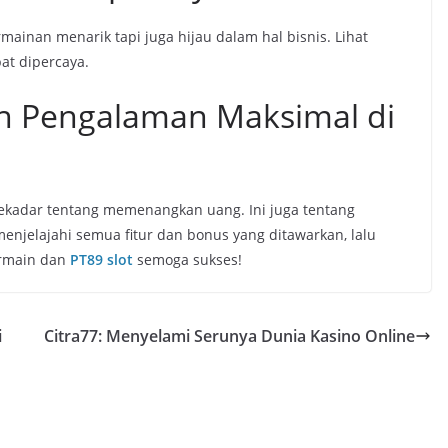
mainan menarik tapi juga hijau dalam hal bisnis. Lihat
at dipercaya.
n Pengalaman Maksimal di
sekadar tentang memenangkan uang. Ini juga tentang
enjelajahi semua fitur dan bonus yang ditawarkan, lalu
ermain dan
PT89 slot
semoga sukses!
i
Citra77: Menyelami Serunya Dunia Kasino Online