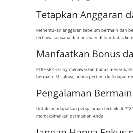
Tetapkan Anggaran da
Menentukan anggaran sebelum bermain dan ber
terbawa suasana dan bermain di luar batas k
Manfaatkan Bonus da
PT89 slot sering menawarkan bonus menarik. 
bermain. Misalnya, bonus pertama kali dapat 
Pengalaman Bermain S
Untuk mendapatkan pengalaman terbaik di PT8
memaksimalkan permainan Anda.
Jangan Hanya Fokus 