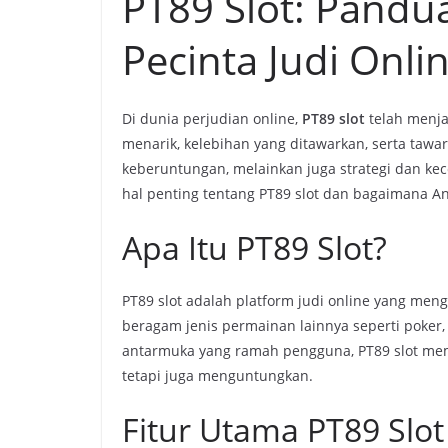
PT89 Slot: Pandu
Pecinta Judi Onli
Di dunia perjudian online,
PT89 slot
telah menja
menarik, kelebihan yang ditawarkan, serta taw
keberuntungan, melainkan juga strategi dan ke
hal penting tentang PT89 slot dan bagaimana 
Apa Itu PT89 Slot?
PT89 slot adalah platform judi online yang me
beragam jenis permainan lainnya seperti poker,
antarmuka yang ramah pengguna, PT89 slot me
tetapi juga menguntungkan.
Fitur Utama PT89 Slot